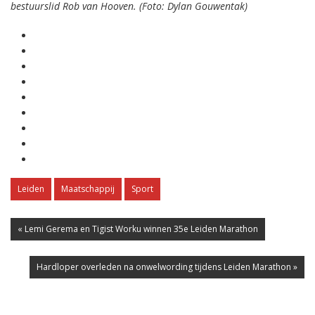
bestuurslid Rob van Hooven. (Foto: Dylan Gouwentak)
Leiden
Maatschappij
Sport
« Lemi Gerema en Tigist Worku winnen 35e Leiden Marathon
Hardloper overleden na onwelwording tijdens Leiden Marathon »