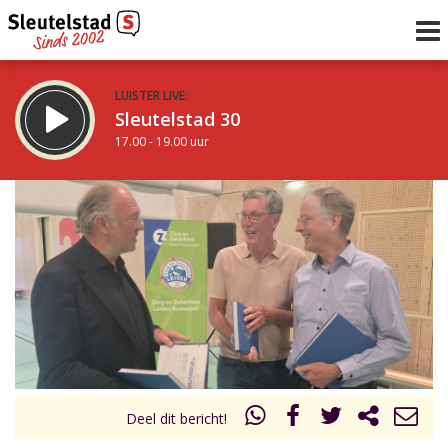
LUISTER LIVE:
Sleutelstad 30
17.00 - 19.00 uur
STRAKS:
De avond van Sleutelstad
19.00 - 0.00 uur
uur 1 van 0
Vorig uur
Volgend uur
Inklappen
Deel dit bericht!