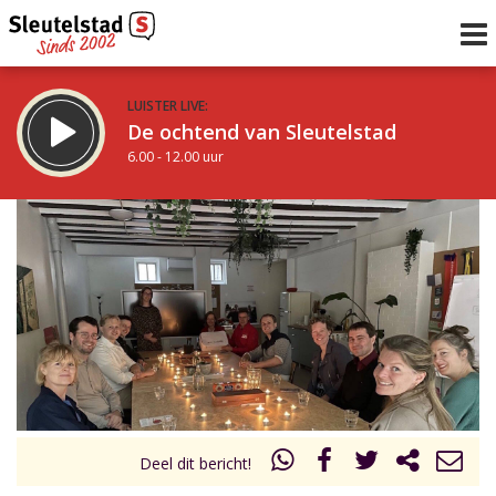
LUISTER LIVE:
De ochtend van Sleutelstad
6.00 - 12.00 uur
STRAKS:
De middag van Sleutelstad
12.00 - 18.00 uur
uur 1 van 0
Vorig uur
Volgend uur
Inklappen
Deel dit bericht!