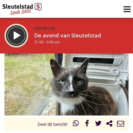
LUISTER LIVE:
De avond van Sleutelstad
21.00 - 0.00 uur
STRAKS:
De nacht van Sleutelstad
0.00 - 6.00 uur
uur 1 van 0
Vorig uur
Volgend uur
Inklappen
Deel dit bericht!