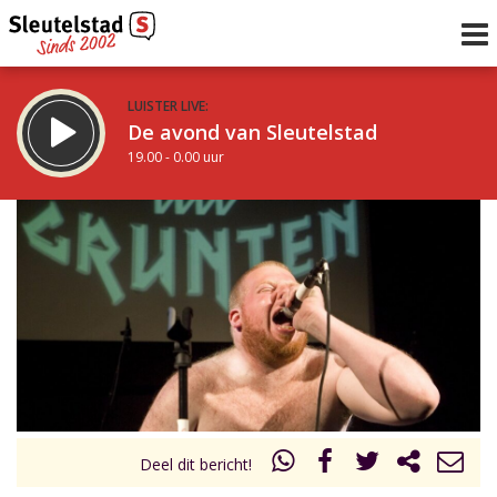
LUISTER LIVE:
De avond van Sleutelstad
19.00 - 0.00 uur
STRAKS:
De nacht van Sleutelstad
0.00 - 6.00 uur
uur 1 van 0
Vorig uur
Volgend uur
Inklappen
Deel dit bericht!