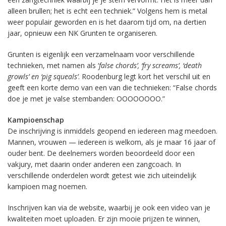
alleen brullen; het is echt een techniek.” Volgens hem is metal
weer populair geworden en is het daarom tijd om, na dertien
jaar, opnieuw een NK Grunten te organiseren.
Grunten is eigenlijk een verzamelnaam voor verschillende
technieken, met namen als ‘
false chords’, ‘fry screams’, ‘death
growls’ en ‘pig squeals’
. Roodenburg legt kort het verschil uit en
geeft een korte demo van een van die technieken: “False chords
doe je met je valse stembanden: OOOOOOOO.”
Kampioenschap
De inschrijving is inmiddels geopend en iedereen mag meedoen.
Mannen, vrouwen — iedereen is welkom, als je maar 16 jaar of
ouder bent. De deelnemers worden beoordeeld door een
vakjury, met daarin onder anderen een zangcoach. In
verschillende onderdelen wordt getest wie zich uiteindelijk
kampioen mag noemen.
Inschrijven kan via de website, waarbij je ook een video van je
kwaliteiten moet uploaden. Er zijn mooie prijzen te winnen,