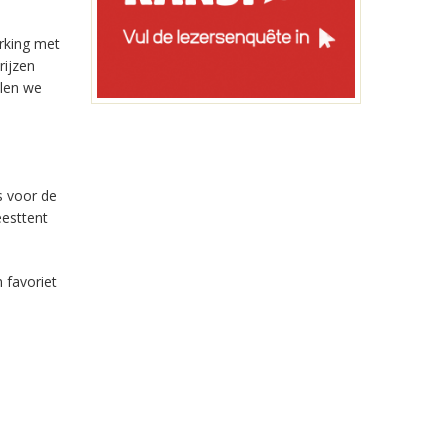
rking met
rijzen
llen we
s voor de
eesttent
 favoriet