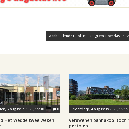
Aanhoudende rioollucht zorgt voor overlast in A
en, 5 augustus 2026, 15:30
0
Leiderdorp, 4 augustus 2026, 15:15
d Het Wedde twee weken
Verdwenen pannakooi toch n
n
gestolen