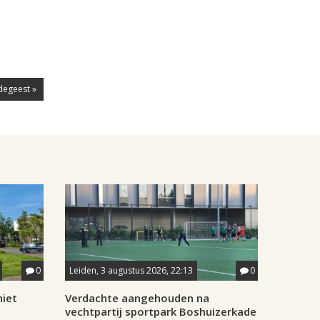
degeest »
0
Leiden, 3 augustus 2026, 22:13
0
iet
Verdachte aangehouden na
vechtpartij sportpark Boshuizerkade