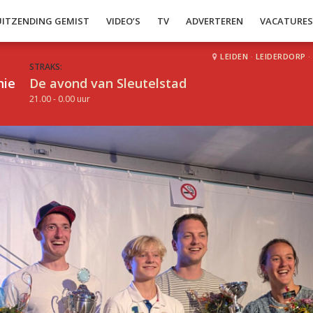
UITZENDING GEMIST
VIDEO’S
TV
ADVERTEREN
VACATURE
LEIDEN
·
LEIDERDORP
·
STRAKS:
hie
De avond van Sleutelstad
21.00 - 0.00 uur