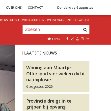
S
OVER ONS
CONTACT
Donderdag 6 augustus
OEGSTGEEST
·
VOORSCHOTEN
·
WASSENAAR
·
ZOETERWOUDE
TIPS?!
·
Je luistert nu naar
uur 1 van 0
LAATSTE NIEUWS
«
Vorig uur
Volgend uur
»
Woning aan Maartje
Offerspad vier weken dicht
na explosie
6 augustus 2026
Provincie dreigt in te
grijpen bij opvang