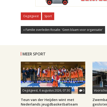
Oegstgeest
Sport
« Familie overleden Rosalie: 'Geen blaam voor organisatie'
MEER SPORT
Oegstgeest, 6 augustus 2026, 07:30
0
Voorschot
Teun van der Heijden wint met
Zwemba
Nederlands jeugdbasketbalteam
geslote