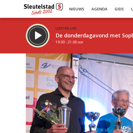
NIEUWS
AGENDA
GIDS
LUISTER LIVE:
De donderdagavond met Sop
19.00 - 21.00 uur
Inklappen