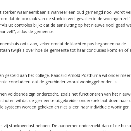
ht sterker waarneembaar is wanneer een oud gemengd riool wordt v
 dat de oorzaak van de stank in veel gevallen in de woningen zelf z
 “Als uit controles blijkt dat de aansluiting op het nieuwe riool goed w
aar zelf”, aldus de gemeente.
binnenshuis ontstaan, zeker omdat de klachten pas begonnen na de
taan twijfels over hoe de gemeente tot haar conclusies komt en of 
gen gesteld aan het college. Raadslid Arnold Posthuma wil onder mee
te concludeert dat de geurhinder vooral woninggebonden is.
men voldoende zijn onderzocht, zoals het functioneren van het nieuw
orschoten wil dat de gemeente uitgebreider onderzoek laat doen naar 
le systeem worden gekeken en niet alleen naar individuele woningen.
zij stankoverlast hebben. De aannemer onderzoekt dan of de huisaa