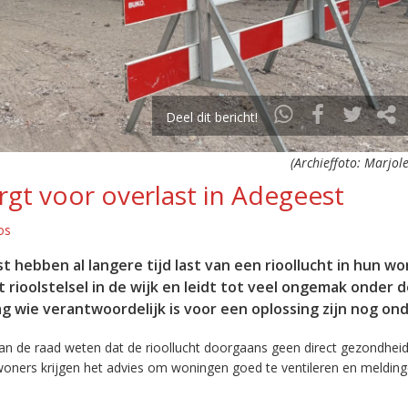
Deel dit bericht!
(Archieffoto: Marjole
gt voor overlast in Adegeest
os
hebben al langere tijd last van een rioollucht in hun wo
ioolstelsel in de wijk en leidt tot veel ongemak onder d
 wie verantwoordelijk is voor een oplossing zijn nog ondu
an de raad weten dat de rioollucht doorgaans geen direct gezondheid
oners krijgen het advies om woningen goed te ventileren en melding