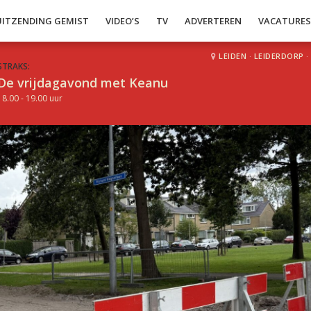
UITZENDING GEMIST
VIDEO’S
TV
ADVERTEREN
VACATURE
LEIDEN
·
LEIDERDORP
·
STRAKS:
De vrijdagavond met Keanu
18.00 - 19.00 uur