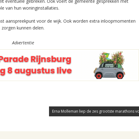
stelt eventuele gebreken. Ook voert de gemeente gesprekken met
le van hun woninginstallaties.
 vast aanspreekpunt voor de wijk. Ook worden extra inloopmomenten
 zorgen kunnen delen.
Advertentie
Erna Molleman liep de zes grootste marathons vo