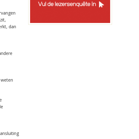
ervangen
it,
erkt, dan
andere
r weten
e
de
nsluiting