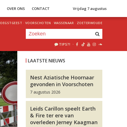
S
OVER ONS
CONTACT
Vrijdag 7 augustus
OEGSTGEEST
·
VOORSCHOTEN
·
WASSENAAR
·
ZOETERWOUDE
TIPS?!
·
Je luistert nu naar
uur 1 van 0
LAATSTE NIEUWS
«
Vorig uur
Volgend uur
»
Nest Aziatische Hoornaar
gevonden in Voorschoten
7 augustus 2026
Leids Carillon speelt Earth
& Fire ter ere van
overleden Jerney Kaagman