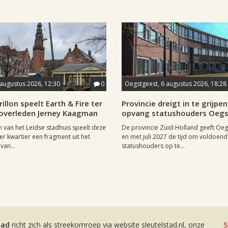
 augustus 2026, 12:30
0
Oegstgeest, 6 augustus 2026, 18:28
rillon speelt Earth & Fire ter
Provincie dreigt in te grijpen 
 overleden Jerney Kaagman
opvang statushouders Oeg
on van het Leidse stadhuis speelt deze
De provincie Zuid-Holland geeft Oeg
er kwartier een fragment uit het
en met juli 2027 de tijd om voldoen
van...
statushouders op te...
tad
richt zich als streekomroep via website sleutelstad.nl, onze
S