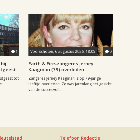
1
Voorschoten, 6 augustus 2026, 18:05
0
bij
Earth & Fire-zangeres Jerney
stgeest
Kaagman (79) overleden
stgeest tot
Zangeres Jerney Kaagman is op 79-jarige
de
leeftijd overleden. Ze was jarenlang het gezicht
van de succesvolle...
leutelstad
Telefoon Redactie