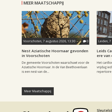
MEER MAATSCHAPPIJ
Voorschoten, 7 augustus 2026, 13:30
0
Leiden, 7
Nest Aziatische Hoornaar gevonden
Leids Ca
in Voorschoten
ere van
De gemeente Voorschoten waarschuwt voor de
Het carill
Aziatische Hoornaar. In de Van Beethovenlaan
vrijdag ied
is een nest van de...
repertoire 
Meer Maatschappij
Sleutels