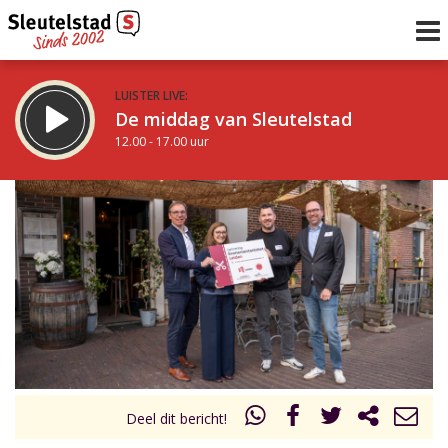
LUISTER LIVE:
De middag van Sleutelstad
12.00 - 17.00 uur
STRAKS:
Sleutelstad 30
17.00 - 19.00 uur
uur 1 van 0
Vorig uur
Volgend uur
Inklappen
Deel dit bericht!