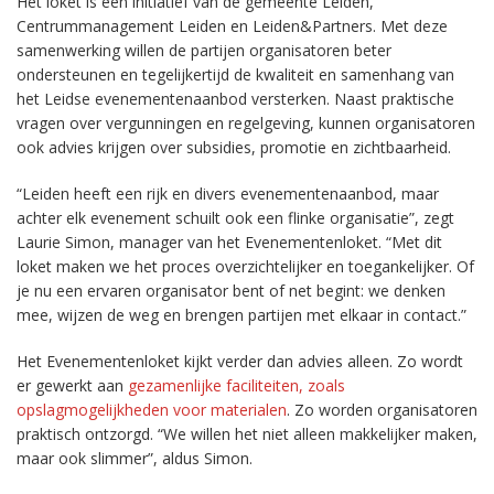
Het loket is een initiatief van de gemeente Leiden,
Centrummanagement Leiden en Leiden&Partners. Met deze
samenwerking willen de partijen organisatoren beter
ondersteunen en tegelijkertijd de kwaliteit en samenhang van
het Leidse evenementenaanbod versterken. Naast praktische
vragen over vergunningen en regelgeving, kunnen organisatoren
ook advies krijgen over subsidies, promotie en zichtbaarheid.
“Leiden heeft een rijk en divers evenementenaanbod, maar
achter elk evenement schuilt ook een flinke organisatie”, zegt
Laurie Simon, manager van het Evenementenloket. “Met dit
loket maken we het proces overzichtelijker en toegankelijker. Of
je nu een ervaren organisator bent of net begint: we denken
mee, wijzen de weg en brengen partijen met elkaar in contact.”
Het Evenementenloket kijkt verder dan advies alleen. Zo wordt
er gewerkt aan
gezamenlijke faciliteiten, zoals
opslagmogelijkheden voor materialen
. Zo worden organisatoren
praktisch ontzorgd. “We willen het niet alleen makkelijker maken,
maar ook slimmer”, aldus Simon.