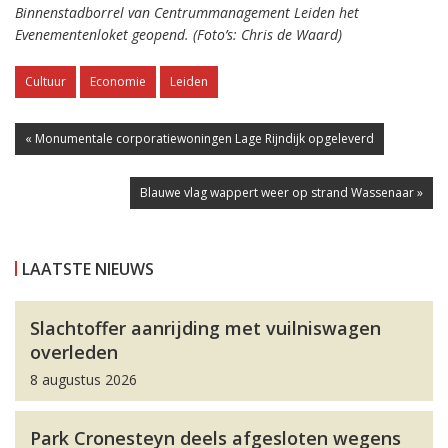
Binnenstadborrel van Centrummanagement Leiden het
Evenementenloket geopend. (Foto’s: Chris de Waard)
Cultuur
Economie
Leiden
« Monumentale corporatiewoningen Lage Rijndijk opgeleverd
Blauwe vlag wappert weer op strand Wassenaar »
LAATSTE NIEUWS
Slachtoffer aanrijding met vuilniswagen
overleden
8 augustus 2026
Park Cronesteyn deels afgesloten wegens