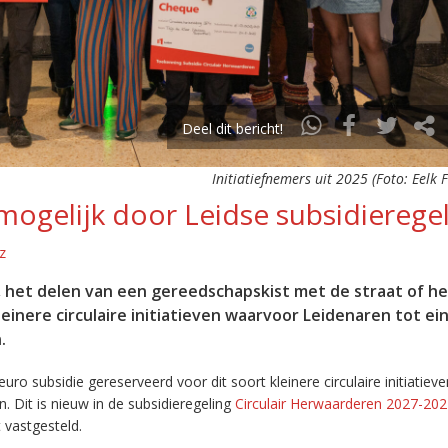
Deel dit bericht!
Initiatiefnemers uit 2025 (Foto: Eelk 
n mogelijk door Leidse subsidierege
z
k, het delen van een gereedschapskist met de straat of h
leinere circulaire initiatieven waarvoor Leidenaren tot ei
.
ro subsidie gereserveerd voor dit soort kleinere circulaire initiatiev
 Dit is nieuw in de subsidieregeling
Circulair Herwaarderen 2027-20
 vastgesteld.