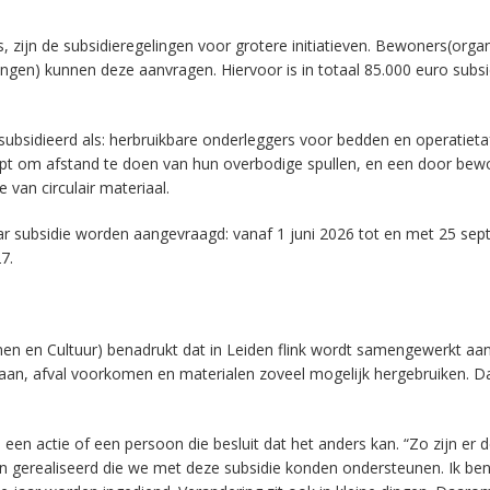
zijn de subsidieregelingen voor grotere initiatieven. Bewoners(organ
gen) kunnen deze aanvragen. Hiervoor is in totaal 85.000 euro subsi
esubsidieerd als: herbruikbare onderleggers voor bedden en operatieta
lpt om afstand te doen van hun overbodige spullen, en een door bew
van circulair materiaal.
jaar subsidie worden aangevraagd: vanaf 1 juni 2026 tot en met 25 se
7.
men en Cultuur) benadrukt dat in Leiden flink wordt samengewerkt aa
gegaan, afval voorkomen en materialen zoveel mogelijk hergebruiken. D
een actie of een persoon die besluit dat het anders kan. “Zo zijn er 
eën gerealiseerd die we met deze subsidie konden ondersteunen. Ik ben