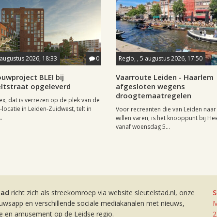
 augustus 2026, 18:33
0
Regio, , 5 augustus 2026, 17:50
uwproject BLEI bij
Vaarroute Leiden - Haarlem
ltstraat opgeleverd
afgesloten wegens
droogtemaatregelen
x, dat is verrezen op de plek van de
locatie in Leiden-Zuidwest, telt in
Voor recreanten die van Leiden naa
.
willen varen, is het knooppunt bij H
vanaf woensdag 5...
tad
richt zich als streekomroep via website sleutelstad.nl, onze
S
euwsapp en verschillende sociale mediakanalen met nieuws,
M
ie en amusement op de Leidse regio.
2