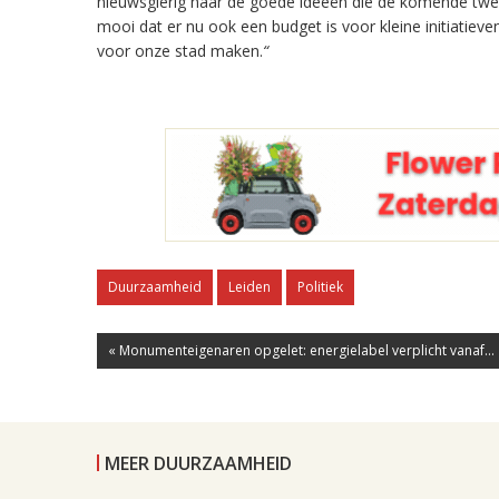
nieuwsgierig naar de goede ideeën die de komende twee 
mooi dat er nu ook een budget is voor kleine initiatiev
voor onze stad maken.
“
Duurzaamheid
Leiden
Politiek
« Monumenteigenaren opgelet: energielabel verplicht vanaf...
MEER DUURZAAMHEID