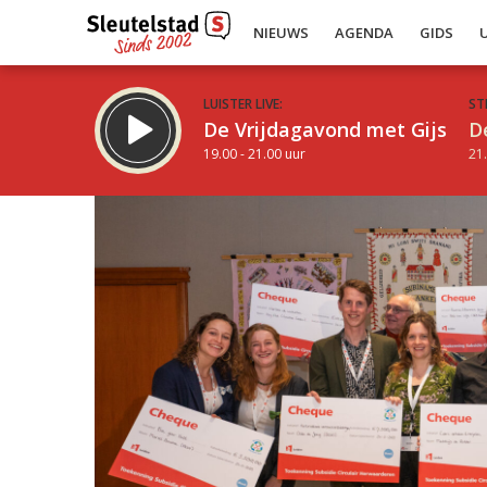
NIEUWS
AGENDA
GIDS
LUISTER LIVE:
ST
De Vrijdagavond met Gijs
D
19.00 - 21.00 uur
21.
Inklappen