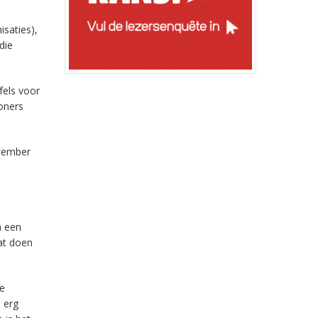
isaties),
die
fels voor
oners
ptember
n een
at doen
de
 erg