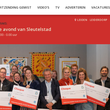
UITZENDING GEMIST
VIDEO’S
TV
ADVERTEREN
VACATURE
LEIDEN
·
LEIDERDORP
·
RAKS:
e avond van Sleutelstad
00 - 0.00 uur