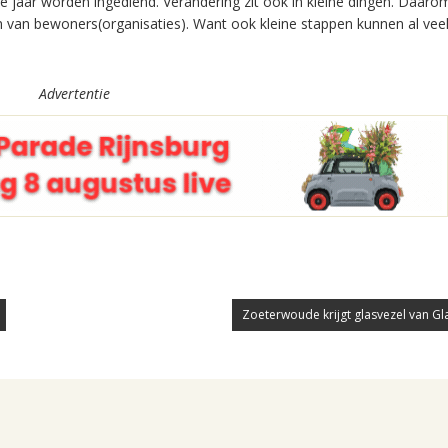
jaar worden ingediend. Verandering zit ook in kleine dingen. Daarom
en van bewoners(organisaties). Want ook kleine stappen kunnen al veel
Advertentie
Zoeterwoude krijgt glasvezel van Gl