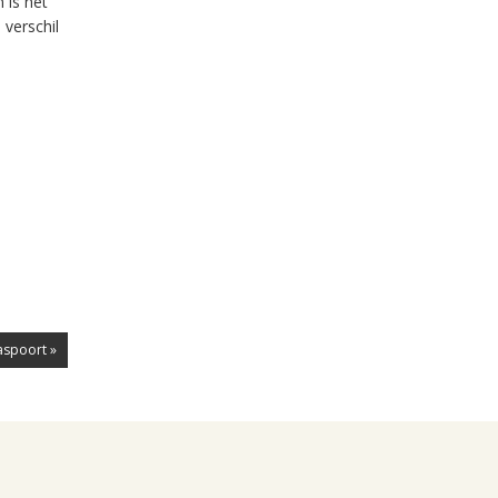
 is het
 verschil
aspoort »