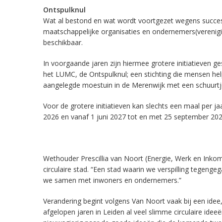
Ontspulknul
Wat al bestond en wat wordt voortgezet wegens succes, 
maatschappelijke organisaties en ondernemers(verenigin
beschikbaar.
In voorgaande jaren zijn hiermee grotere initiatieven g
het LUMC, de Ontspulknul; een stichting die mensen he
aangelegde moestuin in de Merenwijk met een schuurtje 
Voor de grotere initiatieven kan slechts een maal per 
2026 en vanaf 1 juni 2027 tot en met 25 september 202
Wethouder Prescillia van Noort (Energie, Werk en Inko
circulaire stad. “Een stad waarin we verspilling tegen
we samen met inwoners en ondernemers.”
Verandering begint volgens Van Noort vaak bij een idee, 
afgelopen jaren in Leiden al veel slimme circulaire ide