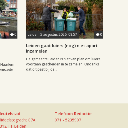
0
Leiden, 5 augustus 2026, 08:57
0
Leiden gaat luiers (nog) niet apart
inzamelen
De gemeente Leiden is niet van plan om luiers
voortaan gescheiden in te zamelen. Ondanks
r Haarlem
dat dit past bij de...
eemstede
leutelstad
Telefoon Redactie
iddelstegracht 87A
071 - 5235907
312 TT Leiden