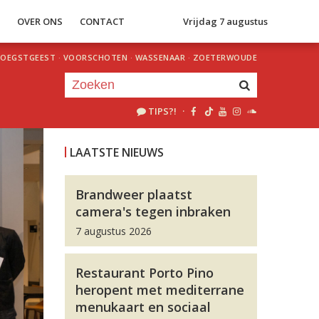
S
OVER ONS
CONTACT
Vrijdag 7 augustus
OEGSTGEEST
·
VOORSCHOTEN
·
WASSENAAR
·
ZOETERWOUDE
TIPS?!
·
Je luistert nu naar
uur 1 van 0
LAATSTE NIEUWS
«
Vorig uur
Volgend uur
»
Brandweer plaatst
camera's tegen inbraken
7 augustus 2026
Restaurant Porto Pino
heropent met mediterrane
menukaart en sociaal