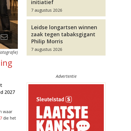
initiatief
7 augustus 2026
Leidse longartsen winnen
zaak tegen tabaksgigant
Philip Morris
7 augustus 2026
Fotografie)
ling
Advertentie
et
nd 2027
en waar
27
die het