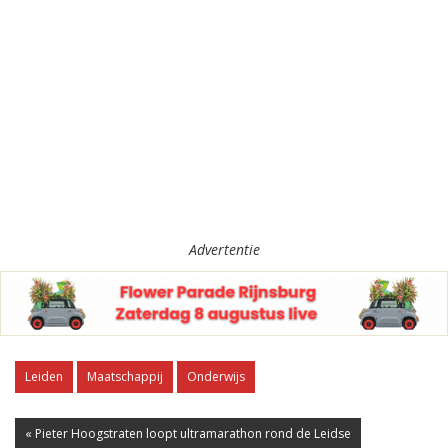
Advertentie
Leiden
Maatschappij
Onderwijs
« Pieter Hoogstraten loopt ultramarathon rond de Leidse