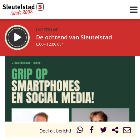
LUISTER LIVE:
De ochtend van Sleutelstad
6.00 - 12.00 uur
STRAKS:
De middag van Sleutelstad
12.00 - 18.00 uur
uur 1 van 0
Vorig uur
Volgend uur
Inklappen
Deel dit bericht!