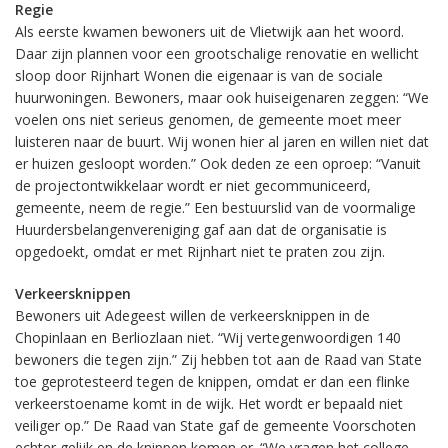
Regie
Als eerste kwamen bewoners uit de Vlietwijk aan het woord.
Daar zijn plannen voor een grootschalige renovatie en wellicht
sloop door Rijnhart Wonen die eigenaar is van de sociale
huurwoningen. Bewoners, maar ook huiseigenaren zeggen: “We
voelen ons niet serieus genomen, de gemeente moet meer
luisteren naar de buurt. Wij wonen hier al jaren en willen niet dat
er huizen gesloopt worden.” Ook deden ze een oproep: “Vanuit
de projectontwikkelaar wordt er niet gecommuniceerd,
gemeente, neem de regie.” Een bestuurslid van de voormalige
Huurdersbelangenvereniging gaf aan dat de organisatie is
opgedoekt, omdat er met Rijnhart niet te praten zou zijn.
Verkeersknippen
Bewoners uit Adegeest willen de verkeersknippen in de
Chopinlaan en Berliozlaan niet. “Wij vertegenwoordigen 140
bewoners die tegen zijn.” Zij hebben tot aan de Raad van State
toe geprotesteerd tegen de knippen, omdat er dan een flinke
verkeerstoename komt in de wijk. Het wordt er bepaald niet
veiliger op.” De Raad van State gaf de gemeente Voorschoten
echter gelijk en de knippen komen er. “We vragen het college