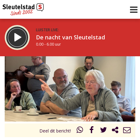
LUISTER LIVE:
De nacht van Sleutelstad
0.00 - 6.00 uur
STRAKS:
De ochtend van Sleutelstad
6.00 - 12.00 uur
uur 1 van 0
Vorig uur
Volgend uur
Inklappen
Deel dit bericht!