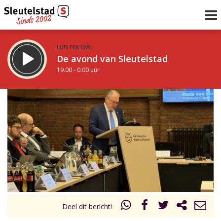
LUISTER LIVE:
De avond van Sleutelstad
19.00 - 0.00 uur
STRAKS:
De nacht van Sleutelstad
0.00 - 6.00 uur
uur 1 van 0
Vorig uur
Volgend uur
Inklappen
Deel dit bericht!