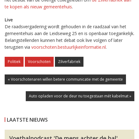
te kopen als nieuw gemeentehuis
.
Live
De raadsvergadering wordt gehouden in de raadzaal van het
gemeentehuis aan de Leidseweg 25 en is openbaar toegankelijk.
Belangstellenden kunnen het debat ook live volgen of later
terugzien via
voorschoten.bestuurlijkeinformatie.nl
.
Politiek
Voorschoten
Zilverfabriek
« Voorschotenaren willen betere communicatie met de gemeente
Auto opladen voor de deur nu toegestaan mét kabelmat »
LAATSTE NIEUWS
Voetbalpodcast 'De mens achter de bal'