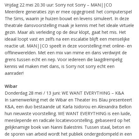
Vrijdag 22 mei 20.30 uur: Sorry not Sorry – MAN||CO
Meerdere generaties zijn er mee opgegroeid: het computerspel
The Sims, waarin je huizen bouwt en levens simuleert. In deze
theatrale dansvoorstelling maak je kennis met het ideale virtuele
gezin. Maar als verleiding op de deur klopt, gaat het mis. Het
ideaal loopt vast en zelfs na een escalatie blijft een menselijke
reactie uit. MAN||CO speelt in deze voorstelling met online- en
offlinewerelden. Met een mix van mime en dans verdwijnt de
grens tussen echt en nep. Voor iedereen die laagdrempelig
kennis wil maken met dans, is Sorry not sorry echt een
aanrader!
Wibar
Donderdag 28 mei / 13 juni: WE WANT EVERYTHING – K&A
In samenwerking met de Wibar en Theater Ins Blau presenteert
K&A, een duo bestaande uit Karla Isidorou en Alexandra Bellon
hun nieuwste voorstelling. WE WANT EVERYTHING is een luide,
meeslepende en radicale locatievoorstelling, gebaseerd op het
gelijknamige boek van Nanni Balestrini. Tussen staal, beton en
de sporen van arbeid wordt het publiek ondergedompeld in een