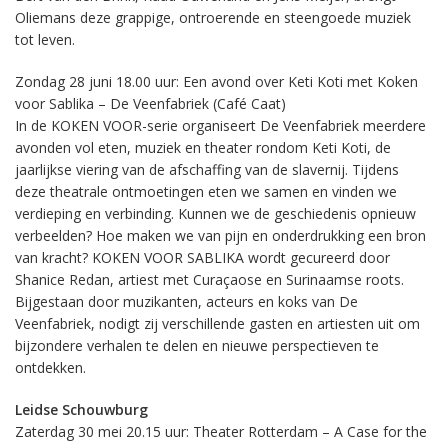
Oliemans deze grappige, ontroerende en steengoede muziek
tot leven.
Zondag 28 juni 18.00 uur: Een avond over Keti Koti met Koken
voor Sablika – De Veenfabriek (Café Caat)
In de KOKEN VOOR-serie organiseert De Veenfabriek meerdere
avonden vol eten, muziek en theater rondom Keti Koti, de
jaarlijkse viering van de afschaffing van de slavernij. Tijdens
deze theatrale ontmoetingen eten we samen en vinden we
verdieping en verbinding. Kunnen we de geschiedenis opnieuw
verbeelden? Hoe maken we van pijn en onderdrukking een bron
van kracht? KOKEN VOOR SABLIKA wordt gecureerd door
Shanice Redan, artiest met Curaçaose en Surinaamse roots.
Bijgestaan door muzikanten, acteurs en koks van De
Veenfabriek, nodigt zij verschillende gasten en artiesten uit om
bijzondere verhalen te delen en nieuwe perspectieven te
ontdekken.
Leidse Schouwburg
Zaterdag 30 mei 20.15 uur: Theater Rotterdam – A Case for the