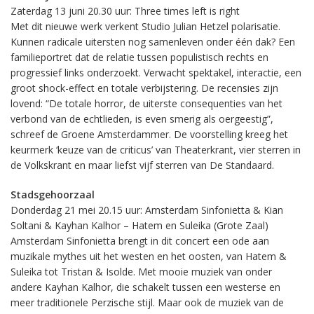
Zaterdag 13 juni 20.30 uur: Three times left is right
Met dit nieuwe werk verkent Studio Julian Hetzel polarisatie.
Kunnen radicale uitersten nog samenleven onder één dak? Een
familieportret dat de relatie tussen populistisch rechts en
progressief links onderzoekt. Verwacht spektakel, interactie, een
groot shock-effect en totale verbijstering. De recensies zijn
lovend: “De totale horror, de uiterste consequenties van het
verbond van de echtlieden, is even smerig als oergeestig”,
schreef de Groene Amsterdammer. De voorstelling kreeg het
keurmerk ‘keuze van de criticus’ van Theaterkrant, vier sterren in
de Volkskrant en maar liefst vijf sterren van De Standaard.
Stadsgehoorzaal
Donderdag 21 mei 20.15 uur: Amsterdam Sinfonietta & Kian
Soltani & Kayhan Kalhor – Hatem en Suleika (Grote Zaal)
Amsterdam Sinfonietta brengt in dit concert een ode aan
muzikale mythes uit het westen en het oosten, van Hatem &
Suleika tot Tristan & Isolde. Met mooie muziek van onder
andere Kayhan Kalhor, die schakelt tussen een westerse en
meer traditionele Perzische stijl. Maar ook de muziek van de