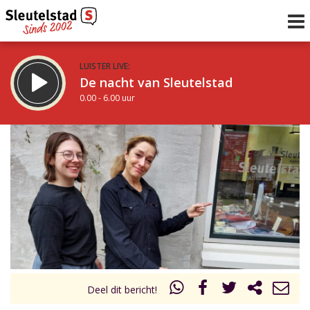
LUISTER LIVE:
De nacht van Sleutelstad
0.00 - 6.00 uur
STRAKS:
De ochtend van Sleutelstad
6.00 - 12.00 uur
uur 1 van 0
Vorig uur
Volgend uur
Inklappen
Deel dit bericht!