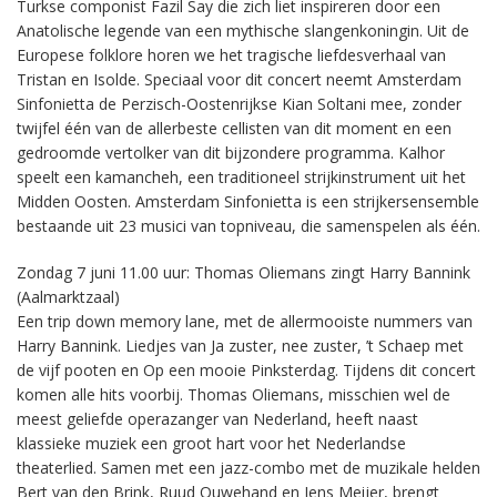
Turkse componist Fazil Say die zich liet inspireren door een
Anatolische legende van een mythische slangenkoningin. Uit de
Europese folklore horen we het tragische liefdesverhaal van
Tristan en Isolde. Speciaal voor dit concert neemt Amsterdam
Sinfonietta de Perzisch-Oostenrijkse Kian Soltani mee, zonder
twijfel één van de allerbeste cellisten van dit moment en een
gedroomde vertolker van dit bijzondere programma. Kalhor
speelt een kamancheh, een traditioneel strijkinstrument uit het
Midden Oosten. Amsterdam Sinfonietta is een strijkersensemble
bestaande uit 23 musici van topniveau, die samenspelen als één.
Zondag 7 juni 11.00 uur: Thomas Oliemans zingt Harry Bannink
(Aalmarktzaal)
Een trip down memory lane, met de allermooiste nummers van
Harry Bannink. Liedjes van Ja zuster, nee zuster, ’t Schaep met
de vijf pooten en Op een mooie Pinksterdag. Tijdens dit concert
komen alle hits voorbij. Thomas Oliemans, misschien wel de
meest geliefde operazanger van Nederland, heeft naast
klassieke muziek een groot hart voor het Nederlandse
theaterlied. Samen met een jazz-combo met de muzikale helden
Bert van den Brink, Ruud Ouwehand en Jens Meijer, brengt