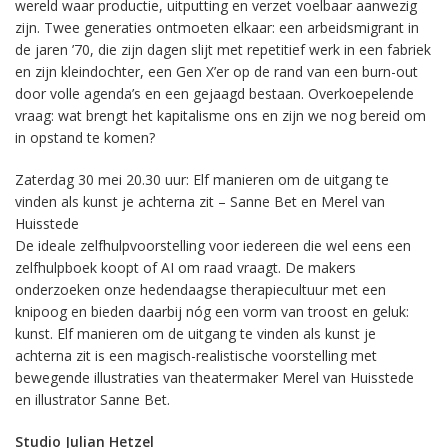
wereld waar productie, uitputting en verzet voelbaar aanwezig
zijn. Twee generaties ontmoeten elkaar: een arbeidsmigrant in
de jaren ’70, die zijn dagen slijt met repetitief werk in een fabriek
en zijn kleindochter, een Gen X’er op de rand van een burn-out
door volle agenda’s en een gejaagd bestaan. Overkoepelende
vraag: wat brengt het kapitalisme ons en zijn we nog bereid om
in opstand te komen?
Zaterdag 30 mei 20.30 uur: Elf manieren om de uitgang te
vinden als kunst je achterna zit – Sanne Bet en Merel van
Huisstede
De ideale zelfhulpvoorstelling voor iedereen die wel eens een
zelfhulpboek koopt of AI om raad vraagt. De makers
onderzoeken onze hedendaagse therapiecultuur met een
knipoog en bieden daarbij nóg een vorm van troost en geluk:
kunst. Elf manieren om de uitgang te vinden als kunst je
achterna zit is een magisch-realistische voorstelling met
bewegende illustraties van theatermaker Merel van Huisstede
en illustrator Sanne Bet.
Studio Julian Hetzel