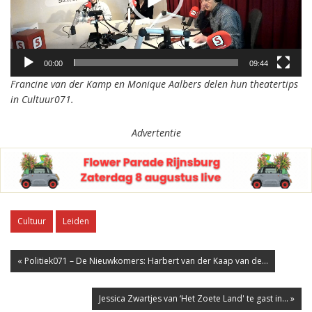
00:00
09:44
Francine van der Kamp en Monique Aalbers delen hun theatertips
in Cultuur071.
Advertentie
Cultuur
Leiden
« Politiek071 – De Nieuwkomers: Harbert van der Kaap van de...
Jessica Zwartjes van ‘Het Zoete Land' te gast in... »