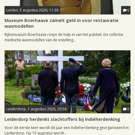
Leiden, 5 augustus 2026, 11:30
0
Museum Boerhaave zamelt geld in voor restauratie
wasmodellen
Rijksmuseum Boerhaave roept de hulp in van het publiek. De collectie
medische wasmodellen van de instelling...
Leiderdorp, 1 augustus 2026, 20:56
0
Leiderdorp herdenkt slachtoffers bij Indiëherdenking
Voor de eerste keer wordt dit jaar een Indiëherdenking georganiseerd in
Leiderdorp. Op 15 augustus wordt...