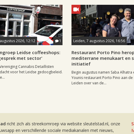
8 augustus 2026, 12:12
1
Leiden, 7 augustus 2026, 16:56
ngroep Leidse coffeeshops:
Restaurant Porto Pino hero
n gesprek met sector'
mediterrane menukaart en s
initiatief
Vereniging Cannabis Detaillisten
dacht voor het Leidse gedoogbeleid.
Begin augustus namen Saba Alhatra 
...
Younis restaurant Porto Pino aan de
Leiden over van de...
tad
richt zich als streekomroep via website sleutelstad.nl, onze
S
euwsapp en verschillende sociale mediakanalen met nieuws,
M