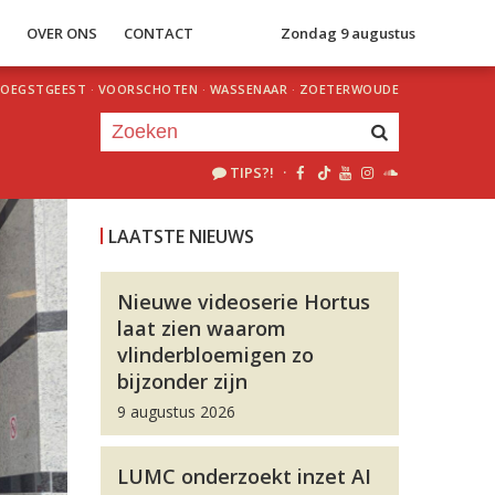
S
OVER ONS
CONTACT
Zondag 9 augustus
OEGSTGEEST
·
VOORSCHOTEN
·
WASSENAAR
·
ZOETERWOUDE
TIPS?!
·
Je luistert nu naar
uur 1 van 0
LAATSTE NIEUWS
«
Vorig uur
Volgend uur
»
Nieuwe videoserie Hortus
laat zien waarom
vlinderbloemigen zo
bijzonder zijn
9 augustus 2026
LUMC onderzoekt inzet AI