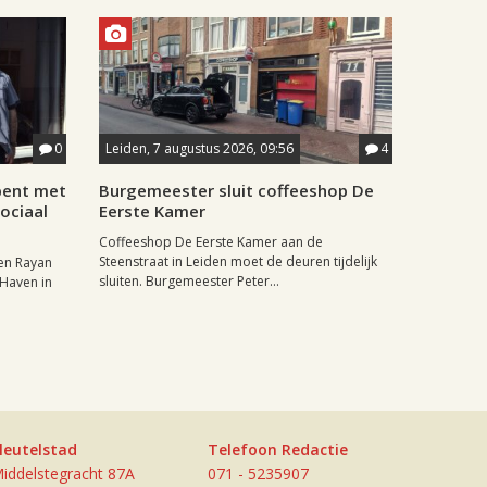
0
Leiden, 7 augustus 2026, 09:56
4
pent met
Burgemeester sluit coffeeshop De
ociaal
Eerste Kamer
Coffeeshop De Eerste Kamer aan de
Steenstraat in Leiden moet de deuren tijdelijk
en Rayan
sluiten. Burgemeester Peter...
 Haven in
leutelstad
Telefoon Redactie
iddelstegracht 87A
071 - 5235907