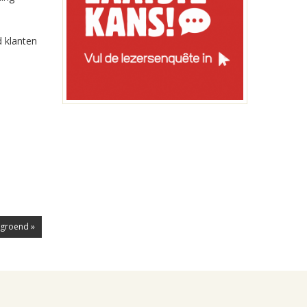
d klanten
rgroend »