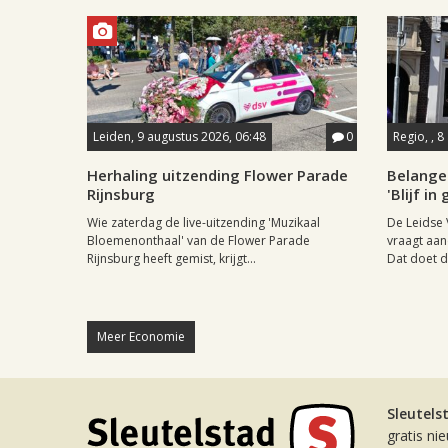
Leiden, 9 augustus 2026, 06:48
0
Regio, , 
Herhaling uitzending Flower Parade
Belange
Rijnsburg
'Blijf i
Wie zaterdag de live-uitzending 'Muzikaal
De Leidse 
Bloemenonthaal' van de Flower Parade
vraagt aan
Rijnsburg heeft gemist, krijgt...
Dat doet de
Meer Economie
Sleutels
gratis ni