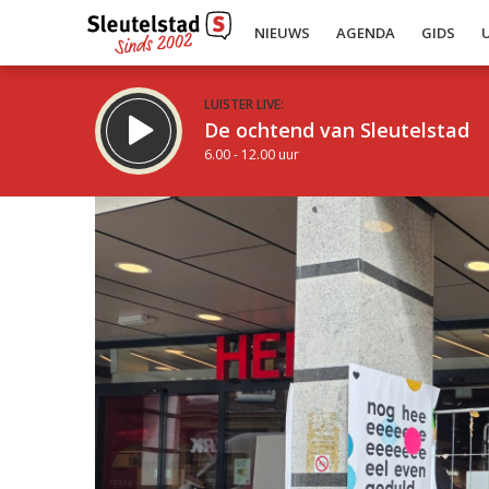
NIEUWS
AGENDA
GIDS
LUISTER LIVE:
De ochtend van Sleutelstad
6.00 - 12.00 uur
Inklappen