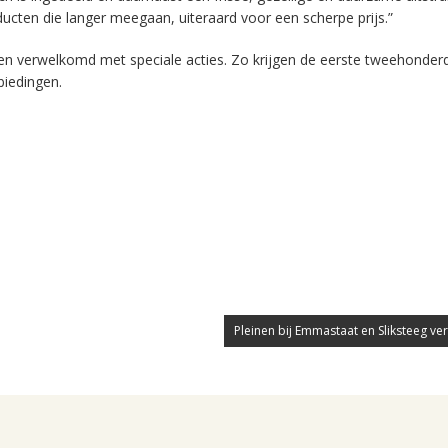
ucten die langer meegaan, uiteraard voor een scherpe prijs.”
ten verwelkomd met speciale acties. Zo krijgen de eerste tweehonder
biedingen.
Pleinen bij Emmastaat en Sliksteeg ve