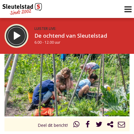
LUISTER LIVE:
De ochtend van Sleutelstad
6.00 - 12.00 uur
STRAKS:
De middag van Sleutelstad
12.00 - 18.00 uur
uur 1 van 0
Vorig uur
Volgend uur
Inklappen
Deel dit bericht!