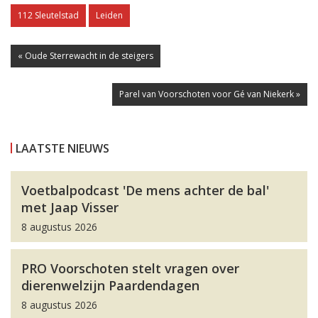
112 Sleutelstad
Leiden
« Oude Sterrewacht in de steigers
Parel van Voorschoten voor Gé van Niekerk »
LAATSTE NIEUWS
Voetbalpodcast 'De mens achter de bal'
met Jaap Visser
8 augustus 2026
PRO Voorschoten stelt vragen over
dierenwelzijn Paardendagen
8 augustus 2026