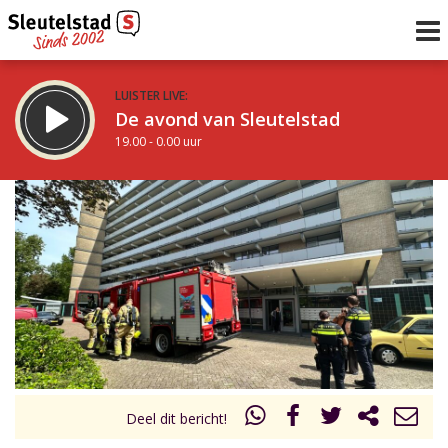
LUISTER LIVE:
De avond van Sleutelstad
19.00 - 0.00 uur
STRAKS:
De nacht van Sleutelstad
0.00 - 6.00 uur
uur 1 van 0
Vorig uur
Volgend uur
Inklappen
Deel dit bericht!