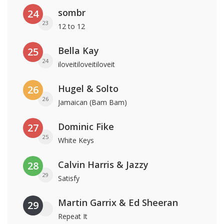
sombr
24
23
12 to 12
Bella Kay
25
24
iloveitiloveitiloveit
Hugel & Solto
26
26
Jamaican (Bam Bam)
Dominic Fike
27
25
White Keys
Calvin Harris & Jazzy
28
29
Satisfy
Martin Garrix & Ed Sheeran
29
Repeat It