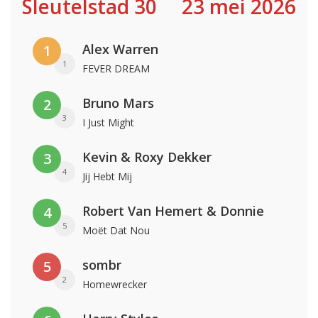
Sleutelstad 30
23 mei 2026
Alex Warren
1
1
FEVER DREAM
Bruno Mars
2
3
I Just Might
Kevin & Roxy Dekker
3
4
Jij Hebt Mij
Robert Van Hemert & Donnie
4
5
Moët Dat Nou
sombr
5
2
Homewrecker