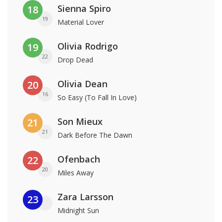
Sienna Spiro
18
19
Material Lover
Olivia Rodrigo
19
22
Drop Dead
Olivia Dean
20
16
So Easy (To Fall In Love)
Son Mieux
21
21
Dark Before The Dawn
Ofenbach
22
20
Miles Away
Zara Larsson
23
Midnight Sun