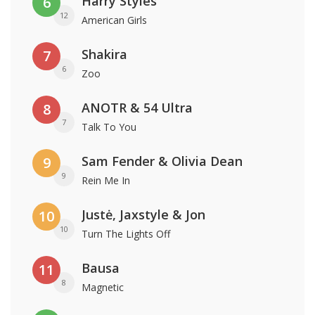
Harry Styles
6
12
American Girls
Shakira
7
6
Zoo
ANOTR & 54 Ultra
8
7
Talk To You
Sam Fender & Olivia Dean
9
9
Rein Me In
Justė, Jaxstyle & Jon
10
10
Turn The Lights Off
Bausa
11
8
Magnetic