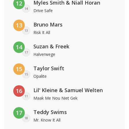
Myles Smith & Niall Horan
12
14
Drive Safe
Bruno Mars
13
13
Risk It All
Suzan & Freek
14
17
Halverwege
Taylor Swift
15
15
Opalite
Lil' Kleine & Samuel Welten
16
11
Maak Me Nou Niet Gek
Teddy Swims
17
18
Mr. Know It All