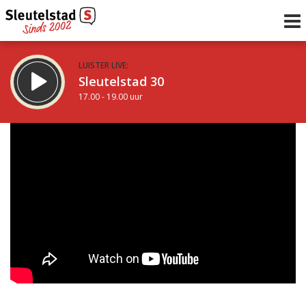
LUISTER LIVE:
Sleutelstad 30
17.00 - 19.00 uur
STRAKS:
De avond van Sleutelstad
19.00 - 0.00 uur
uur 1 van 0
Vorig uur
Volgend uur
Inklappen