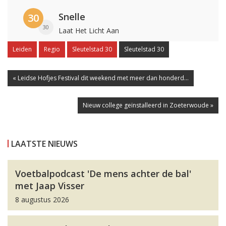
Snelle
30
30
Laat Het Licht Aan
Leiden
Regio
Sleutelstad 30
Sleutelstad 30
« Leidse Hofjes Festival dit weekend met meer dan honderd...
Nieuw college geïnstalleerd in Zoeterwoude »
LAATSTE NIEUWS
Voetbalpodcast 'De mens achter de bal'
met Jaap Visser
8 augustus 2026