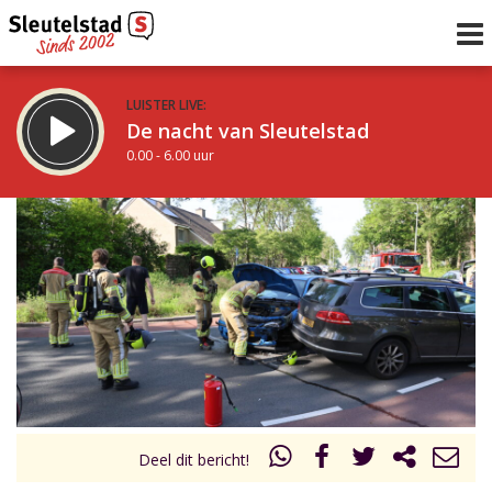
LUISTER LIVE:
De nacht van Sleutelstad
0.00 - 6.00 uur
STRAKS:
De ochtend van Sleutelstad
6.00 - 12.00 uur
uur 1 van 0
Vorig uur
Volgend uur
Inklappen
Deel dit bericht!