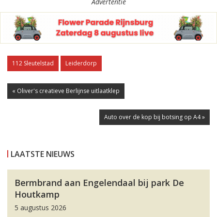
Advertentie
112 Sleutelstad
Leiderdorp
« Oliver's creatieve Berlijnse uitlaatklep
Auto over de kop bij botsing op A4 »
LAATSTE NIEUWS
Bermbrand aan Engelendaal bij park De
Houtkamp
5 augustus 2026