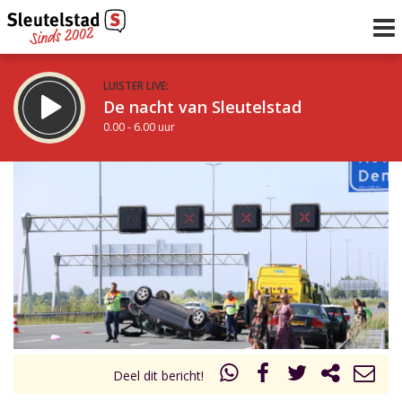
LUISTER LIVE:
De nacht van Sleutelstad
0.00 - 6.00 uur
STRAKS:
De ochtend van Sleutelstad
6.00 - 12.00 uur
uur 1 van 0
Vorig uur
Volgend uur
Inklappen
Deel dit bericht!