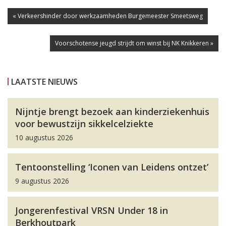
« Verkeershinder door werkzaamheden Burgemeester Smeetsweg
Voorschotense jeugd strijdt om winst bij NK Knikkeren »
LAATSTE NIEUWS
Nijntje brengt bezoek aan kinderziekenhuis
voor bewustzijn sikkelcelziekte
10 augustus 2026
Tentoonstelling ‘Iconen van Leidens ontzet’
9 augustus 2026
Jongerenfestival VRSN Under 18 in
Berkhoutpark