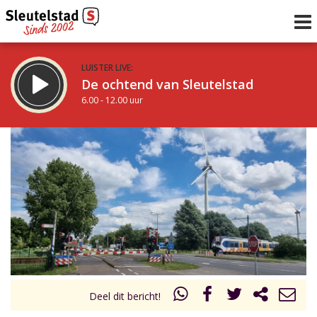
LUISTER LIVE:
De ochtend van Sleutelstad
6.00 - 12.00 uur
STRAKS:
De middag van Sleutelstad
12.00 - 18.00 uur
uur 1 van 0
Vorig uur
Volgend uur
Inklappen
Deel dit bericht!