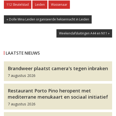
112 Sleutelstad
Leiden
Wassenaar
« Dolle Mina Leiden organiseerde heksennacht in Leiden
Weekendafsluitingen A44 en N11 »
LAATSTE NIEUWS
Brandweer plaatst camera's tegen inbraken
7 augustus 2026
Restaurant Porto Pino heropent met
mediterrane menukaart en sociaal initiatief
7 augustus 2026