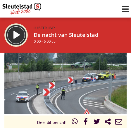
LUISTER LIVE:
De nacht van Sleutelstad
0.00 - 6.00 uur
STRAKS:
De ochtend van Sleutelstad
6.00 - 12.00 uur
uur 1 van 0
Vorig uur
Volgend uur
Inklappen
Deel dit bericht!