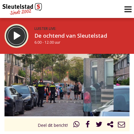
LUISTER LIVE:
De ochtend van Sleutelstad
6.00 - 12.00 uur
STRAKS:
De middag van Sleutelstad
12.00 - 18.00 uur
uur 1 van 0
Vorig uur
Volgend uur
Inklappen
Deel dit bericht!