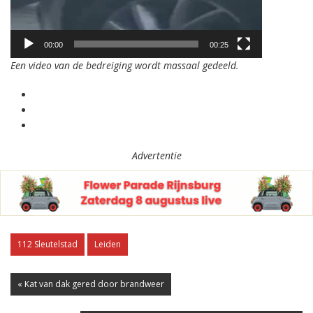
00:00
00:25
Een video van de bedreiging wordt massaal gedeeld.
Advertentie
112 Sleutelstad
Leiden
« Kat van dak gered door brandweer