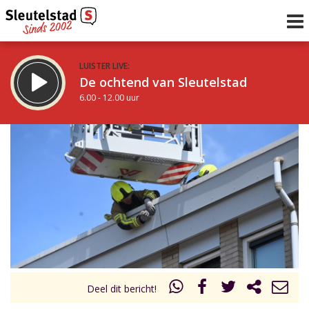
LUISTER LIVE:
De ochtend van Sleutelstad
6.00 - 12.00 uur
STRAKS:
De middag van Sleutelstad
12.00 - 19.00 uur
uur 1 van 0
Vorig uur
Volgend uur
Inklappen
Deel dit bericht!