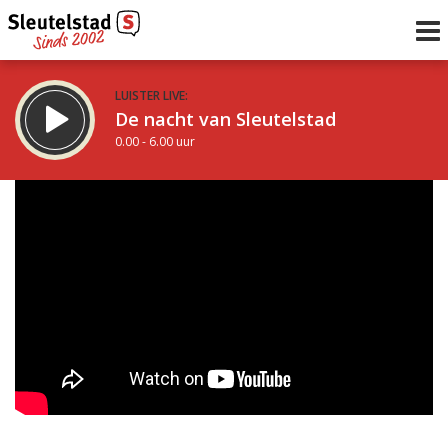
LUISTER LIVE:
De nacht van Sleutelstad
0.00 - 6.00 uur
STRAKS:
De ochtend van Sleutelstad
6.00 - 12.00 uur
uur 1 van 0
Vorig uur
Volgend uur
Inklappen