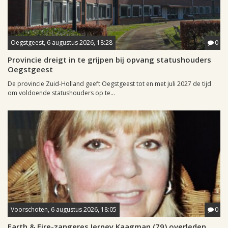
Oegstgeest, 6 augustus 2026, 18:28
0
Provincie dreigt in te grijpen bij opvang statushouders
Oegstgeest
De provincie Zuid-Holland geeft Oegstgeest tot en met juli 2027 de tijd
om voldoende statushouders op te...
Voorschoten, 6 augustus 2026, 18:05
0
Earth & Fire-zangeres Jerney Kaagman (79) overleden