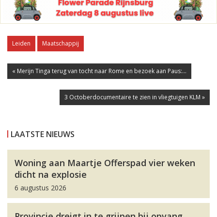
Leiden
Maatschappij
« Merijn Tinga terug van tocht naar Rome en bezoek aan Paus:...
3 Octoberdocumentaire te zien in vliegtuigen KLM »
LAATSTE NIEUWS
Woning aan Maartje Offerspad vier weken
dicht na explosie
6 augustus 2026
Provincie dreigt in te grijpen bij opvang