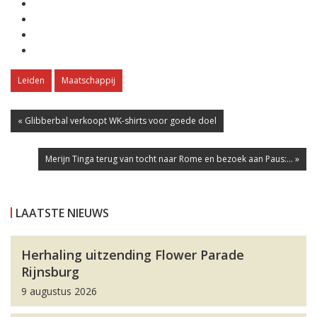
Leiden
Maatschappij
« Glibberbal verkoopt WK-shirts voor goede doel
Merijn Tinga terug van tocht naar Rome en bezoek aan Paus:... »
LAATSTE NIEUWS
Herhaling uitzending Flower Parade
Rijnsburg
9 augustus 2026