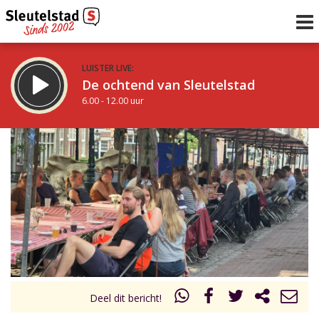
LUISTER LIVE:
De ochtend van Sleutelstad
6.00 - 12.00 uur
STRAKS:
De middag van Sleutelstad
12.00 - 19.00 uur
uur 1 van 0
Vorig uur
Volgend uur
Inklappen
Deel dit bericht!