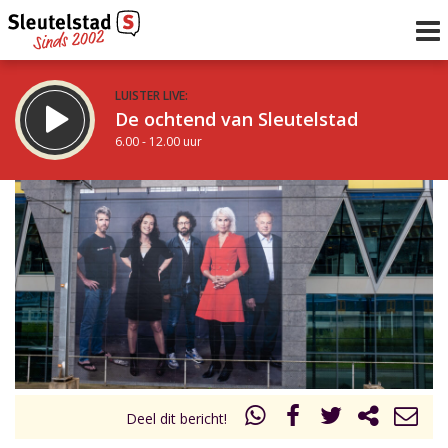
LUISTER LIVE:
De ochtend van Sleutelstad
6.00 - 12.00 uur
STRAKS:
De middag van Sleutelstad
12.00 - 18.00 uur
uur 1 van 0
Vorig uur
Volgend uur
Inklappen
Deel dit bericht!