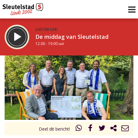
LUISTER LIVE:
De middag van Sleutelstad
12.00 - 19.00 uur
STRAKS:
De avond van Sleutelstad
19.00 - 22.00 uur
uur 1 van 0
Vorig uur
Volgend uur
Inklappen
Deel dit bericht!