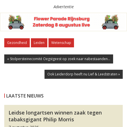
Advertentie
Gezondheid
Leiden
Wetenschap
« Stolpersteinecomité Oegstgeest op zoek naar nabestaanden...
Ook Leiderdorp heeft nu Lief & Leedstraten »
LAATSTE NIEUWS
Leidse longartsen winnen zaak tegen
tabaksgigant Philip Morris