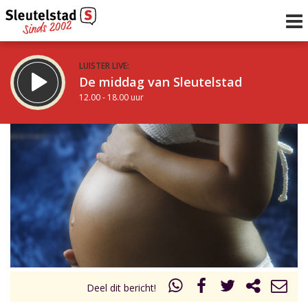
LUISTER LIVE:
De middag van Sleutelstad
12.00 - 18.00 uur
STRAKS:
De vrijdagavond met Keanu
18.00 - 19.00 uur
uur 1 van 0
Vorig uur
Volgend uur
Inklappen
Deel dit bericht!