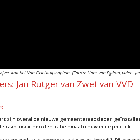
ijver aan het Van Griethuijsenplein. (Foto's: Hans van Egdom, video: Ja
rs: Jan Rutger van Zwet van VVD
rd
t zijn overal de nieuwe gemeenteraadsleden geïnstalle
 raad, maar een deel is helemaal nieuw in de politiek.
k om erachter te komen wie ze zijn en wat hen drijft. Dit keer spre