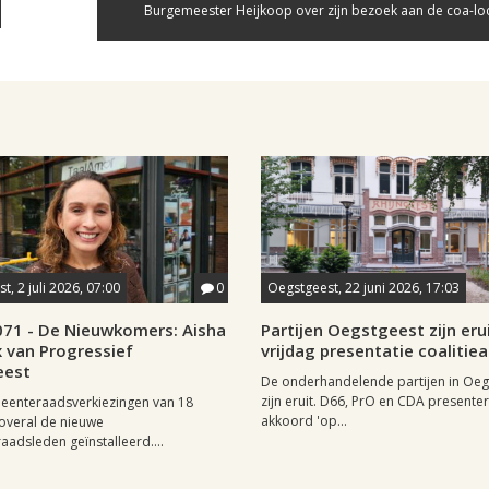
Burgemeester Heijkoop over zijn bezoek aan de coa-loc
, 2 juli 2026, 07:00
0
Oegstgeest, 22 juni 2026, 17:03
k071 - De Nieuwkomers: Aisha
Partijen Oegstgeest zijn erui
 van Progressief
vrijdag presentatie coalitie
eest
De onderhandelende partijen in Oeg
zijn eruit. D66, PrO en CDA presente
eenteraadsverkiezingen van 18
akkoord 'op...
 overal de nieuwe
adsleden geïnstalleerd....