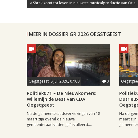
« Shrek komt tot leven in nieuwste musicalproductie van Otis
MEER IN DOSSIER GR 2026 OEGSTGEEST
Oegstgeest, 8 juli 2026, 07:00
0
Oegstgeest
Politiek071 – De Nieuwkomers:
Politie
Willemijn de Best van CDA
Dutrieux
Oegstgeest
Oegstg
Na de gemeenteraadsverkiezingen van 18
Na de gem
maart zijn overal de nieuwe
maart zijn
gemeenteraadsleden geïnstalleerd....
gemeentera