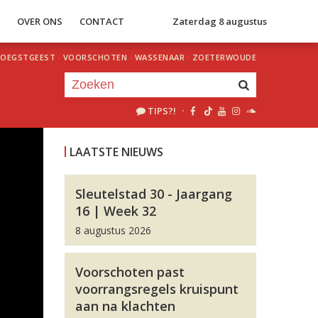
S
OVER ONS
CONTACT
Zaterdag 8 augustus
OEGSTGEEST
·
VOORSCHOTEN
·
WASSENAAR
·
ZOETERWOUDE
TIPS?!
·
Je luistert nu naar
uur 1 van 0
LAATSTE NIEUWS
«
Vorig uur
Volgend uur
»
Sleutelstad 30 - Jaargang
16 | Week 32
8 augustus 2026
Voorschoten past
voorrangsregels kruispunt
aan na klachten