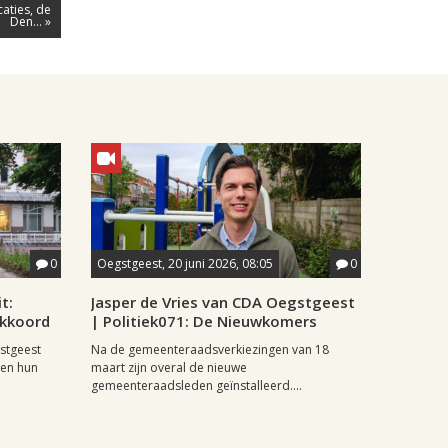
aties, de
Den... »
0
Oegstgeest, 20 juni 2026, 08:05
0
t:
Jasper de Vries van CDA Oegstgeest
akkoord
| Politiek071: De Nieuwkomers
stgeest
Na de gemeenteraadsverkiezingen van 18
ren hun
maart zijn overal de nieuwe
gemeenteraadsleden geïnstalleerd....