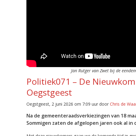
Jan Rutger van Zwet bij de eendenv
Politiek071 – De Nieuwkome
Oegstgeest
Oegstgeest, 2 juni 2026 om 7:09 uur door
Chris de Waa
Na de gemeenteraadsverkiezingen van 18 maar
Sommigen zaten de afgelopen jaren ook al in de
Met deze nieuwkomers gaan we de komende tijd in gespre