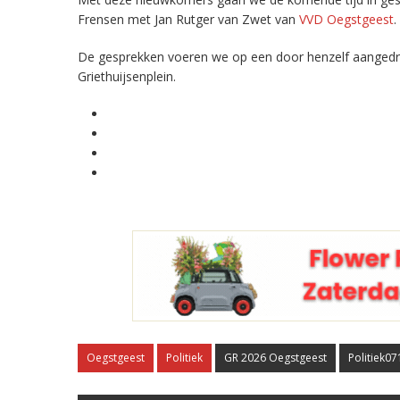
Frensen met Jan Rutger van Zwet van
VVD Oegstgeest
.
De gesprekken voeren we op een door henzelf aangedra
Griethuijsenplein.
Oegstgeest
Politiek
GR 2026 Oegstgeest
Politiek0