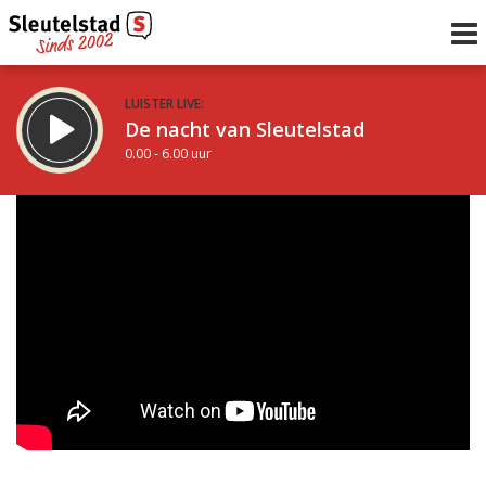
LUISTER LIVE:
De nacht van Sleutelstad
0.00 - 6.00 uur
STRAKS:
De ochtend van Sleutelstad
6.00 - 12.00 uur
uur 1 van 0
Vorig uur
Volgend uur
Inklappen