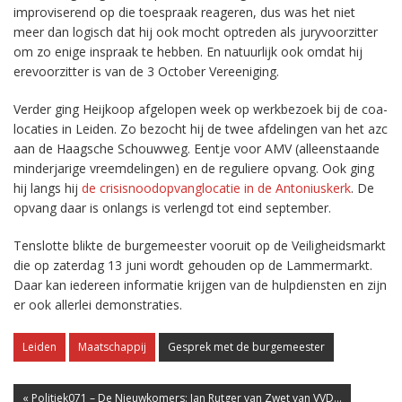
improviserend op die toespraak reageren, dus was het niet
meer dan logisch dat hij ook mocht optreden als juryvoorzitter
om zo enige inspraak te hebben. En natuurlijk ook omdat hij
erevoorzitter is van de 3 October Vereeniging.
Verder ging Heijkoop afgelopen week op werkbezoek bij de coa-
locaties in Leiden. Zo bezocht hij de twee afdelingen van het azc
aan de Haagsche Schouwweg. Eentje voor AMV (alleenstaande
minderjarige vreemdelingen) en de reguliere opvang. Ook ging
hij langs hij
de crisisnoodopvanglocatie in de Antoniuskerk
. De
opvang daar is onlangs is verlengd tot eind september.
Tenslotte blikte de burgemeester vooruit op de Veiligheidsmarkt
die op zaterdag 13 juni wordt gehouden op de Lammermarkt.
Daar kan iedereen informatie krijgen van de hulpdiensten en zijn
er ook allerlei demonstraties.
Leiden
Maatschappij
Gesprek met de burgemeester
« Politiek071 – De Nieuwkomers: Jan Rutger van Zwet van VVD...