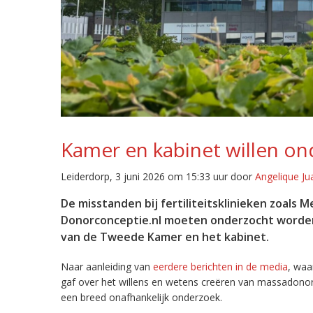
Kamer en kabinet willen ond
Leiderdorp, 3 juni 2026 om 15:33 uur door
Angelique Ju
De misstanden bij fertiliteitsklinieken zoals
Donorconceptie.nl moeten onderzocht worden 
van de Tweede Kamer en het kabinet.
Naar aanleiding van
eerdere berichten in de media
, waa
gaf over het willens en wetens creëren van massadonore
een breed onafhankelijk onderzoek.