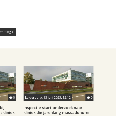
temming »
0
Leiderdorp, 13 juni 2025, 12:12
0
bij
Inspectie start onderzoek naar
skliniek
kliniek die jarenlang massadonoren