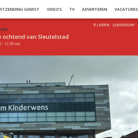
UITZENDING GEMIST
VIDEO’S
TV
ADVERTEREN
VACATURE
LEIDEN
·
LEIDERDORP
·
RAKS:
 ochtend van Sleutelstad
0 - 12.00 uur