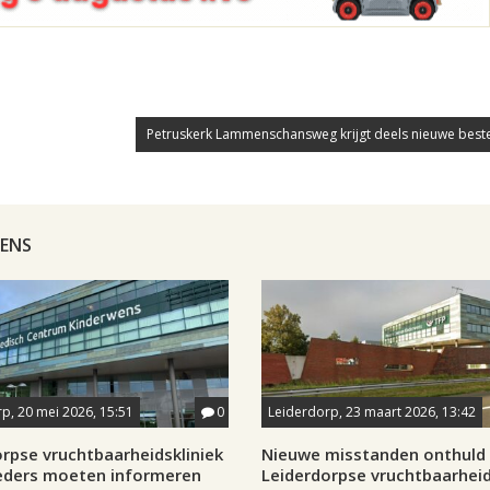
Petruskerk Lammenschansweg krijgt deels nieuwe bes
WENS
p, 20 mei 2026, 15:51
0
Leiderdorp, 23 maart 2026, 13:42
rpse vruchtbaarheidskliniek
Nieuwe misstanden onthuld 
ders moeten informeren
Leiderdorpse vruchtbaarheid