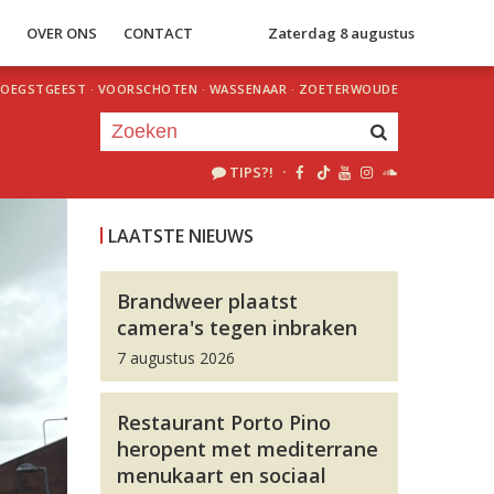
S
OVER ONS
CONTACT
Zaterdag 8 augustus
OEGSTGEEST
·
VOORSCHOTEN
·
WASSENAAR
·
ZOETERWOUDE
TIPS?!
·
Je luistert nu naar
uur 1 van 0
LAATSTE NIEUWS
«
Vorig uur
Volgend uur
»
Brandweer plaatst
camera's tegen inbraken
7 augustus 2026
Restaurant Porto Pino
heropent met mediterrane
menukaart en sociaal