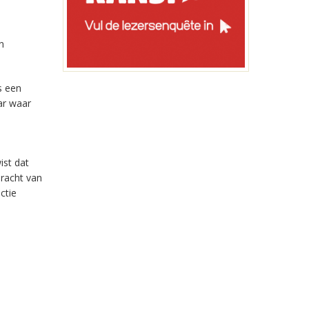
n
s een
ar waar
ist dat
dracht van
ctie