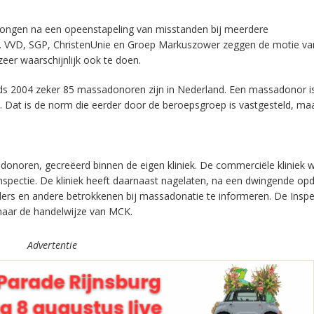
rongen na een opeenstapeling van misstanden bij meerdere
p. VVD, SGP, ChristenUnie en Groep Markuszower zeggen de motie va
eer waarschijnlijk ook te doen.
inds 2004 zeker 85 massadonoren zijn in Nederland. Een massadonor i
 Dat is de norm die eerder door de beroepsgroep is vastgesteld, ma
noren, gecreëerd binnen de eigen kliniek. De commerciële kliniek w
 inspectie. De kliniek heeft daarnaast nagelaten, na een dwingende op
rs en andere betrokkenen bij massadonatie te informeren. De Inspe
naar de handelwijze van MCK.
Advertentie