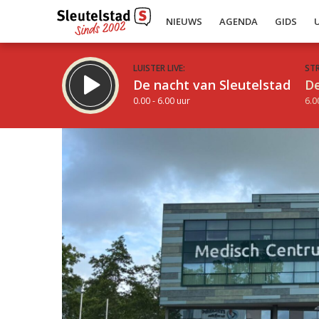
NIEUWS
AGENDA
GIDS
LUISTER LIVE:
ST
De nacht van Sleutelstad
De
0.00 - 6.00 uur
6.0
Inklappen