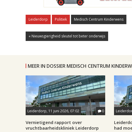
Leiderdorp
Politiek
Medisch Centrum Kinderwens
« Nieuwsgierigheid sleutel tot beter onderwijs
MEER IN DOSSIER MEDISCH CENTRUM KINDER
Leiderdorp, 11 juni 2026, 07:02
0
Leiderdor
Vernietigend rapport over
Leiderdo
vruchtbaarheidskliniek Leiderdorp
had moe