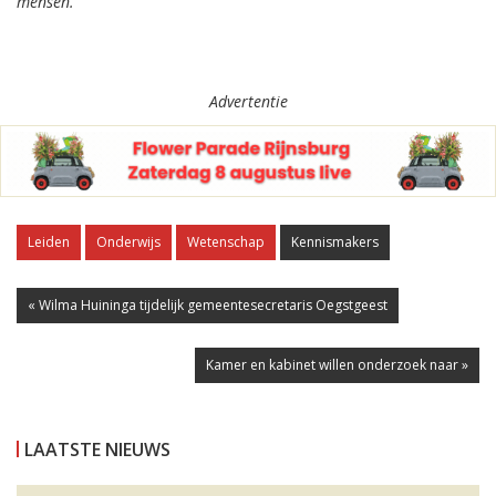
mensen.
Advertentie
Leiden
Onderwijs
Wetenschap
Kennismakers
« Wilma Huininga tijdelijk gemeentesecretaris Oegstgeest
Kamer en kabinet willen onderzoek naar »
LAATSTE NIEUWS