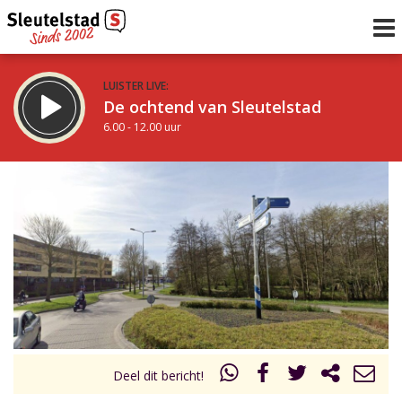
LUISTER LIVE:
De ochtend van Sleutelstad
6.00 - 12.00 uur
STRAKS:
De middag van Sleutelstad
12.00 - 17.00 uur
uur 1 van 0
Vorig uur
Volgend uur
Inklappen
Deel dit bericht!