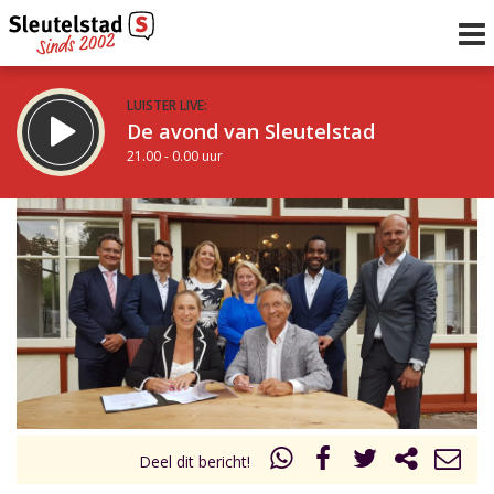
LUISTER LIVE:
De avond van Sleutelstad
21.00 - 0.00 uur
STRAKS:
De nacht van Sleutelstad
0.00 - 6.00 uur
uur 1 van 0
Vorig uur
Volgend uur
Inklappen
Deel dit bericht!