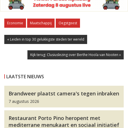
Economie
Maatschappij
Oegstgeest
« Leiden in top 30 gelukkigste steden ter wereld
Kijk terug: Clusiuslezing over Berthe Hoola van Nooten »
LAATSTE NIEUWS
Brandweer plaatst camera's tegen inbraken
7 augustus 2026
Restaurant Porto Pino heropent met
mediterrane menukaart en sociaal initiatief