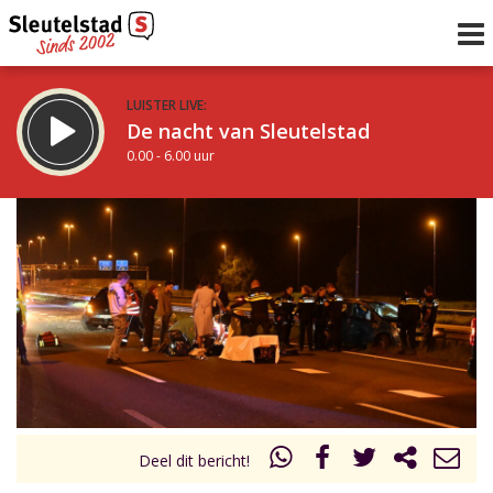
LUISTER LIVE:
De nacht van Sleutelstad
0.00 - 6.00 uur
STRAKS:
De ochtend van Sleutelstad
6.00 - 12.00 uur
uur 1 van 0
Vorig uur
Volgend uur
Inklappen
Deel dit bericht!