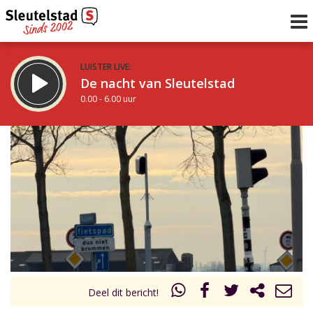
LUISTER LIVE:
De nacht van Sleutelstad
0.00 - 6.00 uur
STRAKS:
De ochtend van Sleutelstad
6.00 - 12.00 uur
uur 1 van 0
Vorig uur
Volgend uur
Inklappen
Deel dit bericht!