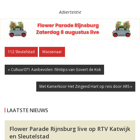
Advertentie
112 Sleutelstad
Wassenaar
« Cultuur071 Aanbevolen: filmtips van Govert de Kok
Met Kamerkoor Het Zingend Hart op reis door ARS »
LAATSTE NIEUWS
Flower Parade Rijnsburg live op RTV Katwijk
en Sleutelstad