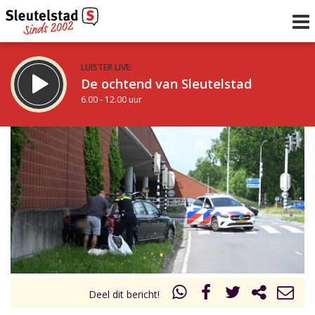
LUISTER LIVE:
De ochtend van Sleutelstad
6.00 - 12.00 uur
STRAKS:
De middag van Sleutelstad
12.00 - 17.00 uur
uur 1 van 0
Vorig uur
Volgend uur
Inklappen
Deel dit bericht!