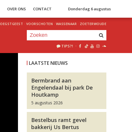
S
OVER ONS
CONTACT
Donderdag 6 augustus
OEGSTGEEST
·
VOORSCHOTEN
·
WASSENAAR
·
ZOETERWOUDE
TIPS?!
·
Je luistert nu naar
uur 1 van 0
LAATSTE NIEUWS
«
Vorig uur
Volgend uur
»
Bermbrand aan
Engelendaal bij park De
Houtkamp
5 augustus 2026
Bestelbus ramt gevel
bakkerij Us Bertus