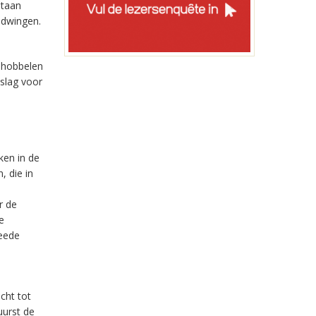
staan
 dwingen.
eehobbelen
nslag voor
ken in de
, die in
r de
e
weede
cht tot
uurst de