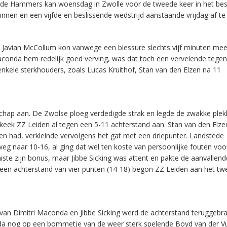
stede Hammers kan woensdag in Zwolle voor de tweede keer in het be
nen en een vijfde en beslissende wedstrijd aanstaande vrijdag af te
er Javian McCollum kon vanwege een blessure slechts vijf minuten m
Maconda hem redelijk goed verving, was dat toch een vervelende tege
nkele sterkhouders, zoals Lucas Kruithof, Stan van den Elzen na 11
hap aan. De Zwolse ploeg verdedigde strak en legde de zwakke plek
keek ZZ Leiden al tegen een 5-11 achterstand aan. Stan van den Elzen
len had, verkleinde vervolgens het gat met een driepunter. Landstede
 naar 10-16, al ging dat wel ten koste van persoonlijke fouten voo
te zijn bonus, maar Jibbe Sicking was attent en pakte de aanvallend
en achterstand van vier punten (14-18) begon ZZ Leiden aan het t
an Dimitri Maconda en Jibbe Sicking werd de achterstand teruggebra
da nog op een bommetje van de weer sterk spelende Boyd van der V