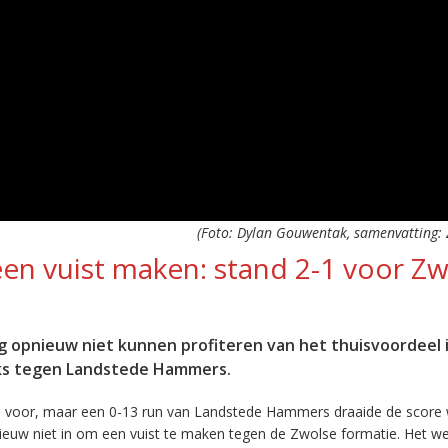
(Foto: Dylan Gouwentak, samenvatting: 
een vuist maken: stand 2-1 voor Zw
 opnieuw niet kunnen profiteren van het thuisvoordeel 
eeks tegen Landstede Hammers.
40 voor, maar een 0-13 run van Landstede Hammers draaide de score
ieuw niet in om een vuist te maken tegen de Zwolse formatie. Het w