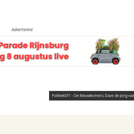
Advertentie
Politiek071 – De Nieuwkomers: Dave de Jong van P