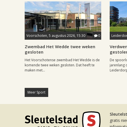
Voorschoten, 5 augustus 2026, 15:30
0
Leiderdor
Zwembad Het Wedde twee weken
Verdwen
gesloten
gestole
Het Voorschotense zwembad Het Wedde is de
De spoorl
komende twee weken gesloten. Dat heeft te
jarenlang 
maken met...
Leiderdorp 
Meer Sport
Sleutels
gratis ni
informat