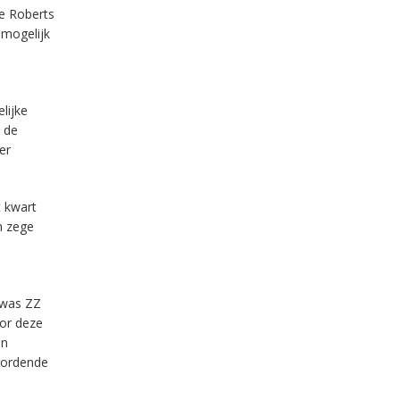
e Roberts
 mogelijk
lijke
 de
er
 kwart
n zege
 was ZZ
oor deze
an
moordende