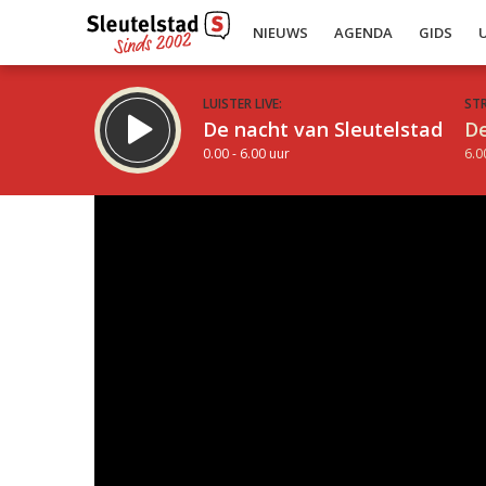
NIEUWS
AGENDA
GIDS
LUISTER LIVE:
ST
De nacht van Sleutelstad
De
0.00 - 6.00 uur
6.0
Inklappen