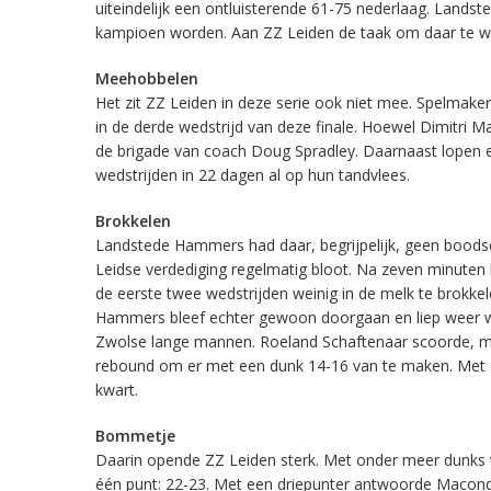
uiteindelijk een ontluisterende 61-75 nederlaag. Land
kampioen worden. Aan ZZ Leiden de taak om daar te win
Meehobbelen
Het zit ZZ Leiden in deze serie ook niet mee. Spelmak
in de derde wedstrijd van deze finale. Hoewel Dimitri 
de brigade van coach Doug Spradley. Daarnaast lopen e
wedstrijden in 22 dagen al op hun tandvlees.
Brokkelen
Landstede Hammers had daar, begrijpelijk, geen boodsc
Leidse verdediging regelmatig bloot. Na zeven minuten 
de eerste twee wedstrijden weinig in de melk te brokke
Hammers bleef echter gewoon doorgaan en liep weer weg
Zwolse lange mannen. Roeland Schaftenaar scoorde, mis
rebound om er met een dunk 14-16 van te maken. Met e
kwart.
Bommetje
Daarin opende ZZ Leiden sterk. Met onder meer dunks v
één punt: 22-23. Met een driepunter antwoorde Macon