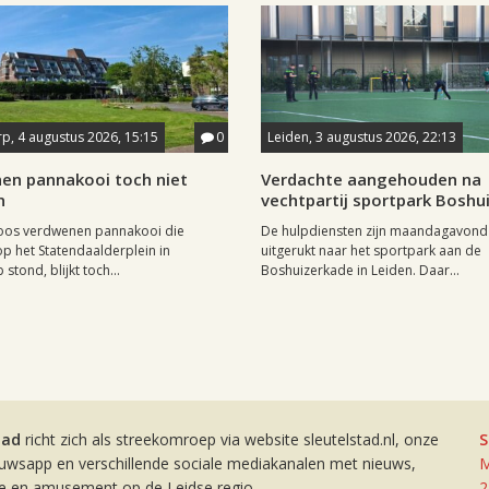
p, 4 augustus 2026, 15:15
0
Leiden, 3 augustus 2026, 22:13
en pannakooi toch niet
Verdachte aangehouden na
n
vechtpartij sportpark Boshu
oos verdwenen pannakooi die
De hulpdiensten zijn maandagavond
op het Statendaalderplein in
uitgerukt naar het sportpark aan de
stond, blijkt toch...
Boshuizerkade in Leiden. Daar...
tad
richt zich als streekomroep via website sleutelstad.nl, onze
S
euwsapp en verschillende sociale mediakanalen met nieuws,
M
ie en amusement op de Leidse regio.
2