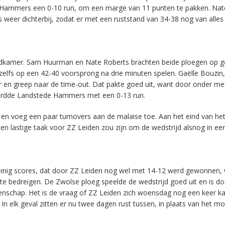
de Hammers een 0-10 run, om een marge van 11 punten te pakken. Nat
weer dichterbij, zodat er met een ruststand van 34-38 nog van alles
eedkamer. Sam Huurman en Nate Roberts brachten beide ploegen op ge
zelfs op een 42-40 voorsprong na drie minuten spelen. Gaëlle Bouzin,
en greep naar de time-out. Dat pakte goed uit, want door onder me
woordde Landstede Hammers met een 0-13 run.
n voeg een paar turnovers aan de malaise toe. Aan het eind van het
en lastige taak voor ZZ Leiden zou zijn om de wedstrijd alsnog in ee
einig scores, dat door ZZ Leiden nog wel met 14-12 werd gewonnen,
 bedreigen. De Zwolse ploeg speelde de wedstrijd goed uit en is d
enschap. Het is de vraag of ZZ Leiden zich woensdag nog een keer k
. In elk geval zitten er nu twee dagen rust tussen, in plaats van het 