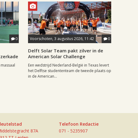
0
Voorschoten, 3 augustus 2026, 11:42
0
Delft Solar Team pakt zilver in de
izerkade
American Solar Challenge
 massaal
Een wedstrijd Nederland-België in Texas levert
het Delftse studententeam de tweede plaats op
in de American...
leutelstad
Telefoon Redactie
iddelstegracht 87A
071 - 5235907
312 TT Leiden