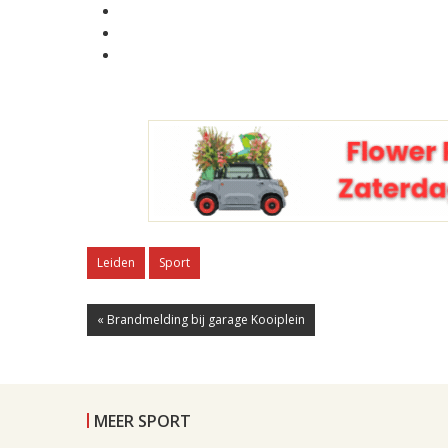
Leiden
Sport
« Brandmelding bij garage Kooiplein
MEER SPORT