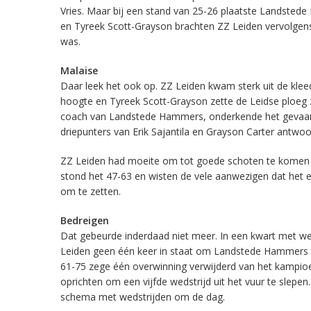
Vries. Maar bij een stand van 25-26 plaatste Landste
en Tyreek Scott-Grayson brachten ZZ Leiden vervolgens 
was.
Malaise
Daar leek het ook op. ZZ Leiden kwam sterk uit de kl
hoogte en Tyreek Scott-Grayson zette de Leidse ploeg 
coach van Landstede Hammers, onderkende het gevaar 
driepunters van Erik Sajantila en Grayson Carter ant
ZZ Leiden had moeite om tot goede schoten te komen e
stond het 47-63 en wisten de vele aanwezigen dat het e
om te zetten.
Bedreigen
Dat gebeurde inderdaad niet meer. In een kwart met w
Leiden geen één keer in staat om Landstede Hammers te
61-75 zege één overwinning verwijderd van het kampio
oprichten om een vijfde wedstrijd uit het vuur te slepen
schema met wedstrijden om de dag.