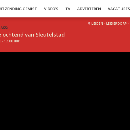
UITZENDING GEMIST
VIDEO’S
TV
ADVERTEREN
VACATURE
LEIDEN
·
LEIDERDORP
·
RAKS:
 ochtend van Sleutelstad
0 - 12.00 uur