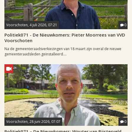
Voorschoten, 4 juli 2026, 07:21
0
Politiek071 - De Nieuwkomers: Pieter Moorrees van VVD
Voorschoten
Na de gemeenteraadsverkiezingen van 18 maart zijn overal de nieuwe
gemeenteraadsleden geïnstalleerd....
Voorschoten, 28 juni 2026, 07:07
0
Politiek071 – De Nieuwkomers: Wouter van Bijsterveld