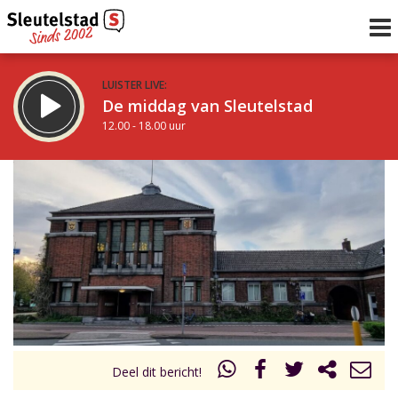
LUISTER LIVE:
De middag van Sleutelstad
12.00 - 18.00 uur
STRAKS:
De vrijdagavond met Keanu
18.00 - 19.00 uur
uur 1 van 0
Vorig uur
Volgend uur
Inklappen
Deel dit bericht!