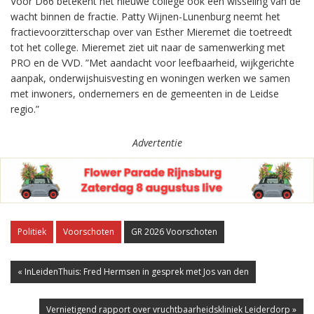
Voor D66 betekent het nieuwe college ook een wisseling van de
wacht binnen de fractie. Patty Wijnen-Lunenburg neemt het
fractievoorzitterschap over van Esther Mieremet die toetreedt
tot het college. Mieremet ziet uit naar de samenwerking met
PRO en de VVD. ”Met aandacht voor leefbaarheid, wijkgerichte
aanpak, onderwijshuisvesting en woningen werken we samen
met inwoners, ondernemers en de gemeenten in de Leidse
regio.”
Advertentie
Politiek
Voorschoten
GR 2026 Voorschoten
« InLeidenThuis: Fred Hermsen in gesprek met Jos van den
Vernietigend rapport over vruchtbaarheidskliniek Leiderdorp »