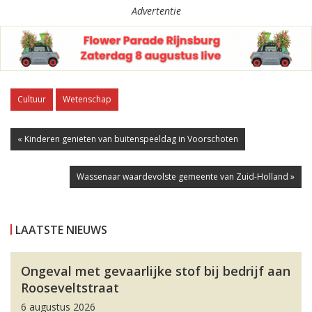
Advertentie
Cultuur
Wetenschap
« Kinderen genieten van buitenspeeldag in Voorschoten
Wassenaar waardevolste gemeente van Zuid-Holland »
LAATSTE NIEUWS
Ongeval met gevaarlijke stof bij bedrijf aan
Rooseveltstraat
6 augustus 2026