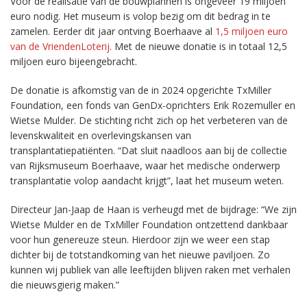
Voor de realisatie van de bouwplannen is ongeveer 19 miljoen
euro nodig. Het museum is volop bezig om dit bedrag in te
zamelen. Eerder dit jaar ontving Boerhaave al
1,5 miljoen euro
van de VriendenLoterij
. Met de nieuwe donatie is in totaal 12,5
miljoen euro bijeengebracht.
De donatie is afkomstig van de in 2024 opgerichte TxMiller
Foundation, een fonds van GenDx-oprichters Erik Rozemuller en
Wietse Mulder. De stichting richt zich op het verbeteren van de
levenskwaliteit en overlevingskansen van
transplantatiepatiënten. “Dat sluit naadloos aan bij de collectie
van Rijksmuseum Boerhaave, waar het medische onderwerp
transplantatie volop aandacht krijgt”, laat het museum weten.
Directeur Jan-Jaap de Haan is verheugd met de bijdrage: “We zijn
Wietse Mulder en de TxMiller Foundation ontzettend dankbaar
voor hun genereuze steun. Hierdoor zijn we weer een stap
dichter bij de totstandkoming van het nieuwe paviljoen. Zo
kunnen wij publiek van alle leeftijden blijven raken met verhalen
die nieuwsgierig maken.”