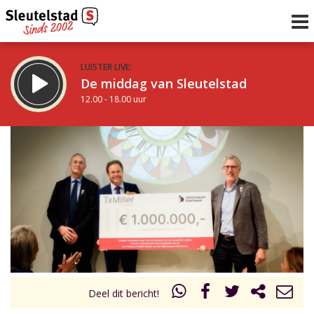
LUISTER LIVE:
De middag van Sleutelstad
12.00 - 18.00 uur
STRAKS:
De avond van Sleutelstad
18.00 - 19.00 uur
uur 1 van 0
Vorig uur
Volgend uur
Inklappen
Deel dit bericht!