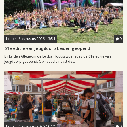
Leiden, 6 augustus 2026, 13:54
0
61e editie van Jeugddorp Leiden geopend
Bij Leiden Atletiek in de Leidse Hout is woensdag de 61e editie van
Jeugddorp geopend. Op het veld naast de...
Leiden, 6 augustus 2026, 10:12
0