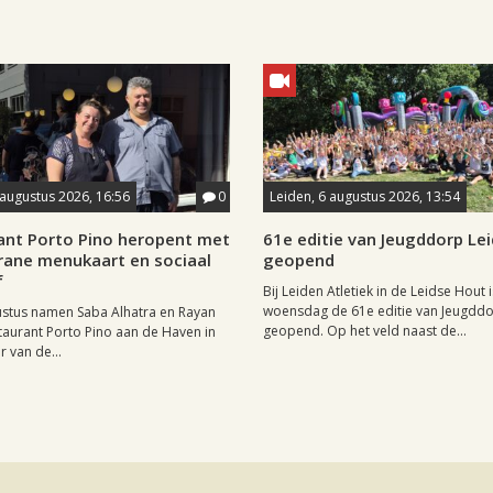
 augustus 2026, 16:56
0
Leiden, 6 augustus 2026, 13:54
ant Porto Pino heropent met
61e editie van Jeugddorp Le
rane menukaart en sociaal
geopend
f
Bij Leiden Atletiek in de Leidse Hout i
woensdag de 61e editie van Jeugdd
ustus namen Saba Alhatra en Rayan
geopend. Op het veld naast de...
taurant Porto Pino aan de Haven in
r van de...