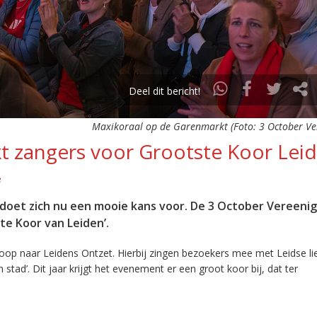
Deel dit bericht!
Maxikoraal op de Garenmarkt (Foto: 3 October Ve
t zangers voor Grootste Koor Lei
e
doet zich nu een mooie kans voor. De 3 October Vereenigi
te Koor van Leiden’.
loop naar Leidens Ontzet. Hierbij zingen bezoekers mee met Leidse l
n stad’. Dit jaar krijgt het evenement er een groot koor bij, dat ter