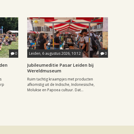
0
Leiden, 6 augustus 2026, 10:12
0
iden
Jubileumeditie Pasar Leiden bij
Wereldmuseum
s
Ruim tachtig kraampjes met producten
orp
afkomstig uit de Indische, Indonesische,
Molukse en Papoea cultuur. Dat...