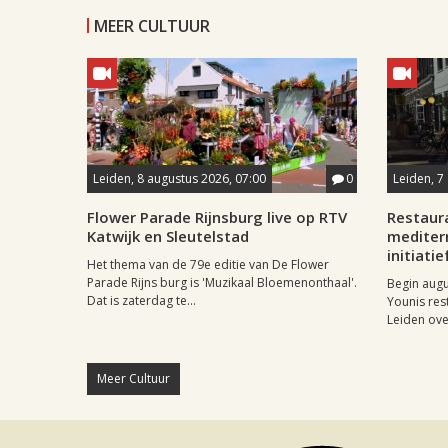
MEER CULTUUR
Leiden, 8 augustus 2026, 07:00
0
Leiden, 7
Flower Parade Rijnsburg live op RTV
Restaur
Katwijk en Sleutelstad
mediter
initiatie
Het thema van de 79e editie van De Flower
Parade Rijns burg is 'Muzikaal Bloemenonthaal'.
Begin aug
Dat is zaterdag te...
Younis res
Leiden ove
Meer Cultuur