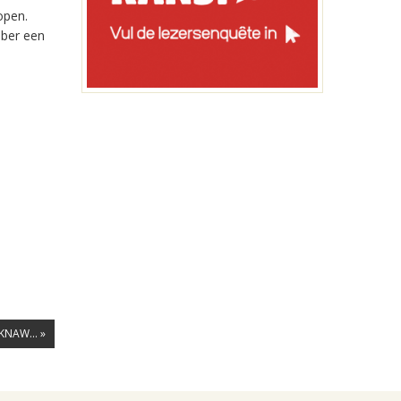
open.
mber een
KNAW... »