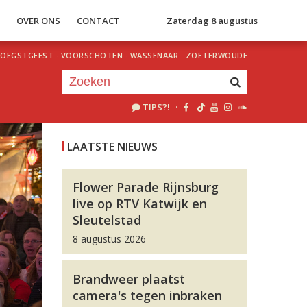
S
OVER ONS
CONTACT
Zaterdag 8 augustus
OEGSTGEEST
·
VOORSCHOTEN
·
WASSENAAR
·
ZOETERWOUDE
TIPS?!
·
Je luistert nu naar
uur 1 van 0
LAATSTE NIEUWS
«
Vorig uur
Volgend uur
»
Flower Parade Rijnsburg
live op RTV Katwijk en
Sleutelstad
8 augustus 2026
Brandweer plaatst
camera's tegen inbraken