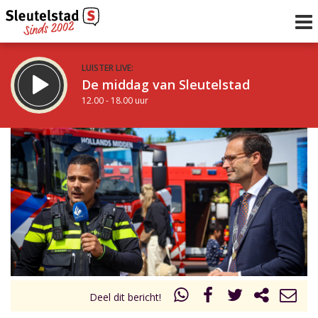
LUISTER LIVE:
De middag van Sleutelstad
12.00 - 18.00 uur
STRAKS:
De avond van Sleutelstad
18.00 - 19.00 uur
uur 1 van 0
Vorig uur
Volgend uur
Inklappen
Deel dit bericht!