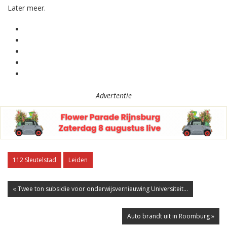
Later meer.
Advertentie
112 Sleutelstad
Leiden
« Twee ton subsidie voor onderwijsvernieuwing Universiteit...
Auto brandt uit in Roomburg »