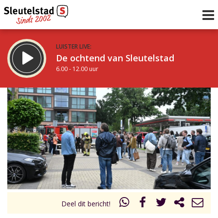
LUISTER LIVE:
De ochtend van Sleutelstad
6.00 - 12.00 uur
STRAKS:
De middag van Sleutelstad
12.00 - 17.00 uur
uur 1 van 0
Vorig uur
Volgend uur
Inklappen
Deel dit bericht!