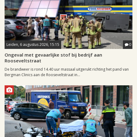
Leiden, 6 augustus 2026, 15:15
0
Ongeval met gevaarlijke stof bij bedrijf aan
Rooseveltstraat
De brandweer is rond 14.40 uur massaal uitgerukt richting het pand van
Bergman Clinics aan de Rooseveltstraat in...