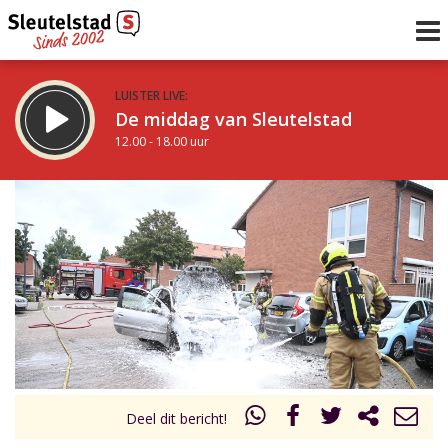
LUISTER LIVE:
De middag van Sleutelstad
12.00 - 18.00 uur
STRAKS:
De avond van Sleutelstad
18.00 - 19.00 uur
uur 1 van 0
Vorig uur
Volgend uur
Inklappen
Deel dit bericht!