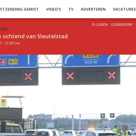
UITZENDING GEMIST
VIDEO’S
TV
ADVERTEREN
VACATURE
LEIDEN
·
LEIDERDORP
·
RAKS:
 ochtend van Sleutelstad
0 - 12.00 uur