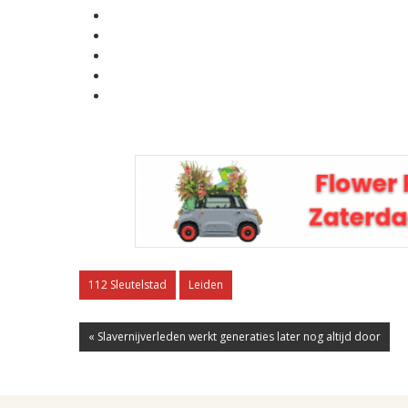
112 Sleutelstad
Leiden
« Slavernijverleden werkt generaties later nog altijd door