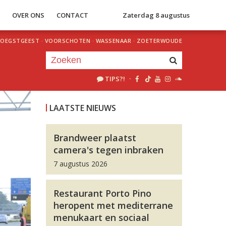
S
OVER ONS
CONTACT
Zaterdag 8 augustus
OEGSTGEEST
·
VOORSCHOTEN
·
WASSENAAR
·
ZOETERWOUDE
TIPS?!
·
Je luistert nu naar
uur 1 van 0
LAATSTE NIEUWS
«
Vorig uur
Volgend uur
»
Brandweer plaatst
camera's tegen inbraken
7 augustus 2026
Restaurant Porto Pino
heropent met mediterrane
menukaart en sociaal