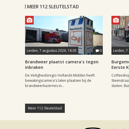
MEER 112 SLEUTELSTAD
Leiden, 7 augustus 2026, 18:05
0
Leiden, 7
Brandweer plaatst camera's tegen
Burgeme
inbraken
Eerste 
De Veiligheidsregio Hollands Midden heeft
Coffeesho
bewakingscamera's laten plaatsen bij de
Steenstraa
brandweerkazernes in...
sluiten. Bu
Meer 112 Sleutelstad