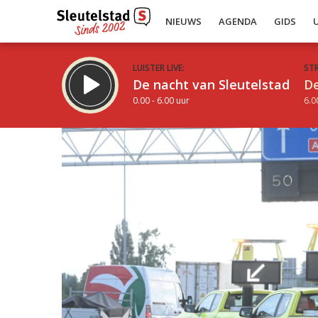
NIEUWS
AGENDA
GIDS
LUISTER LIVE:
ST
De nacht van Sleutelstad
De
0.00 - 6.00 uur
6.0
Inklappen