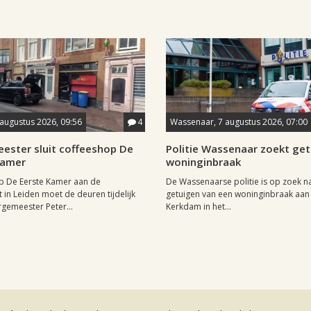
 augustus 2026, 09:56
4
Wassenaar, 7 augustus 2026, 07:00
ester sluit coffeeshop De
Politie Wassenaar zoekt ge
Kamer
woninginbraak
p De Eerste Kamer aan de
De Wassenaarse politie is op zoek n
t in Leiden moet de deuren tijdelijk
getuigen van een woninginbraak aan
rgemeester Peter...
Kerkdam in het...