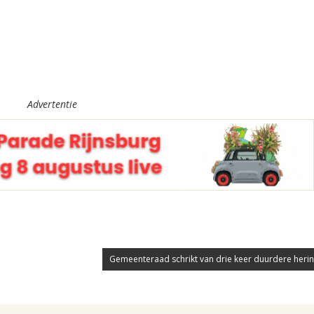
Advertentie
Gemeenteraad schrikt van drie keer duurdere herinr