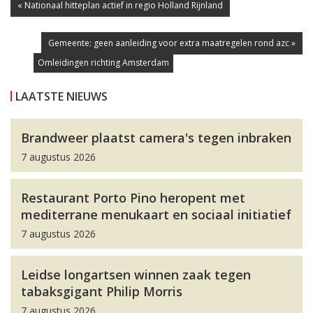
« Nationaal hitteplan actief in regio Holland Rijnland
Gemeente: geen aanleiding voor extra maatregelen rond azc »
Omleidingen richting Den Haag
Omleidingen richting Amsterdam
LAATSTE NIEUWS
Brandweer plaatst camera's tegen inbraken
7 augustus 2026
Restaurant Porto Pino heropent met
mediterrane menukaart en sociaal initiatief
7 augustus 2026
Leidse longartsen winnen zaak tegen
tabaksgigant Philip Morris
7 augustus 2026