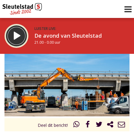
LUISTER LIVE:
De avond van Sleutelstad
21.00 - 0.00 uur
STRAKS:
De nacht van Sleutelstad
0.00 - 6.00 uur
uur 1 van 0
Vorig uur
Volgend uur
Inklappen
Deel dit bericht!