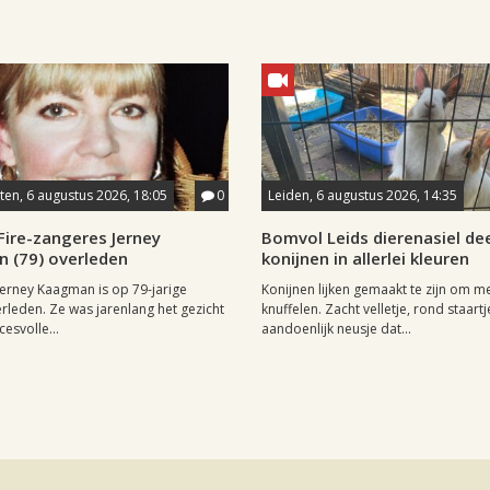
en, 6 augustus 2026, 18:05
0
Leiden, 6 augustus 2026, 14:35
Fire-zangeres Jerney
Bomvol Leids dierenasiel dee
 (79) overleden
konijnen in allerlei kleuren
erney Kaagman is op 79-jarige
Konijnen lijken gemaakt te zijn om m
erleden. Ze was jarenlang het gezicht
knuffelen. Zacht velletje, rond staartj
esvolle...
aandoenlijk neusje dat...