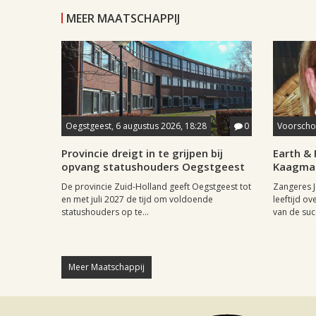
MEER MAATSCHAPPIJ
Oegstgeest, 6 augustus 2026, 18:28
0
Voorschot
Provincie dreigt in te grijpen bij
Earth & 
opvang statushouders Oegstgeest
Kaagman
De provincie Zuid-Holland geeft Oegstgeest tot
Zangeres J
en met juli 2027 de tijd om voldoende
leeftijd ov
statushouders op te...
van de succ
Meer Maatschappij