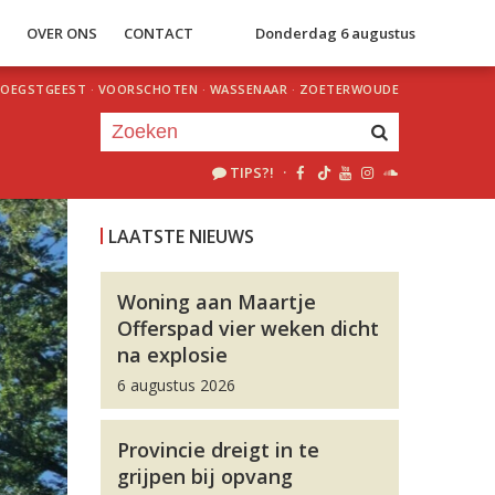
S
OVER ONS
CONTACT
Donderdag 6 augustus
OEGSTGEEST
·
VOORSCHOTEN
·
WASSENAAR
·
ZOETERWOUDE
TIPS?!
·
Je luistert nu naar
uur 1 van 0
LAATSTE NIEUWS
«
Vorig uur
Volgend uur
»
Woning aan Maartje
Offerspad vier weken dicht
na explosie
6 augustus 2026
Provincie dreigt in te
grijpen bij opvang