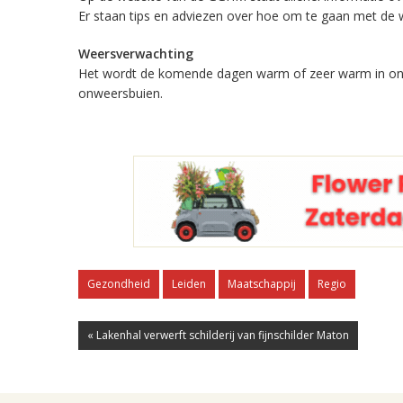
Er staan tips en adviezen over hoe om te gaan met de
Weersverwachting
Het wordt de komende dagen warm of zeer warm in onze 
onweersbuien.
Gezondheid
Leiden
Maatschappij
Regio
« Lakenhal verwerft schilderij van fijnschilder Maton