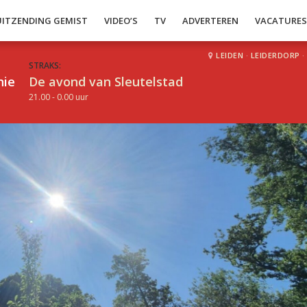
UITZENDING GEMIST
VIDEO’S
TV
ADVERTEREN
VACATURE
LEIDEN
·
LEIDERDORP
·
STRAKS:
hie
De avond van Sleutelstad
21.00 - 0.00 uur