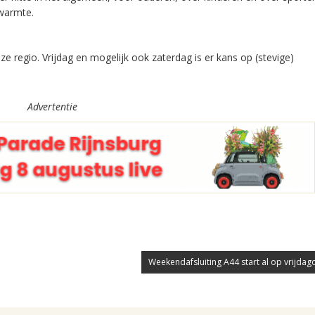
 warmte.
regio. Vrijdag en mogelijk ook zaterdag is er kans op (stevige)
Advertentie
Weekendafsluiting A44 start al op vrijdag