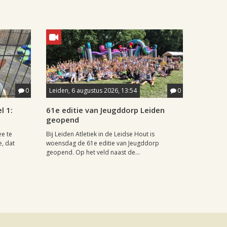
0
Leiden, 6 augustus 2026, 13:54
0
l 1:
61e editie van Jeugddorp Leiden
geopend
ee te
Bij Leiden Atletiek in de Leidse Hout is
e, dat
woensdag de 61e editie van Jeugddorp
geopend. Op het veld naast de...