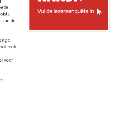
j
weede
sists,
t van de
eagle
 noteerde
el voor
e.