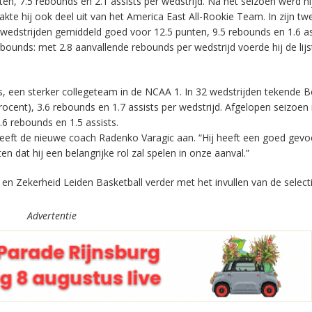
n, 7.5 rebounds en 2.1 assists per wedstrijd. Na het seizoen werd hi
kte hij ook deel uit van het America East All-Rookie Team. In zijn t
2 wedstrijden gemiddeld goed voor 12.5 punten, 9.5 rebounds en 1.6 as
ebounds: met 2.8 aanvallende rebounds per wedstrijd voerde hij de lijs
, een sterker collegeteam in de NCAA 1. In 32 wedstrijden tekende B
ocent), 3.6 rebounds en 1.7 assists per wedstrijd. Afgelopen seizoen
6 rebounds en 1.5 assists.
geeft de nieuwe coach Radenko Varagic aan. “Hij heeft een goed gevo
n dat hij een belangrijke rol zal spelen in onze aanval.”
n Zekerheid Leiden Basketball verder met het invullen van de selecti
Advertentie