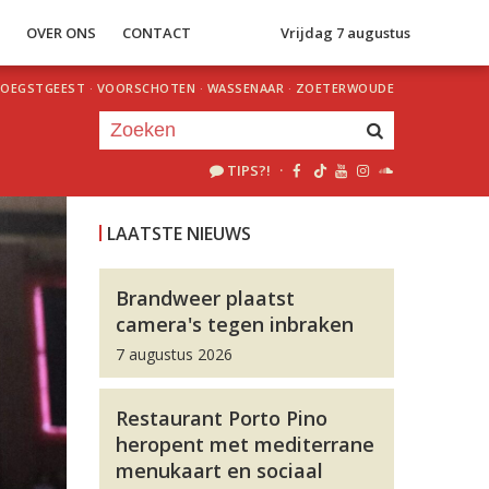
S
OVER ONS
CONTACT
Vrijdag 7 augustus
OEGSTGEEST
·
VOORSCHOTEN
·
WASSENAAR
·
ZOETERWOUDE
TIPS?!
·
Je luistert nu naar
uur 1 van 0
LAATSTE NIEUWS
«
Vorig uur
Volgend uur
»
Brandweer plaatst
camera's tegen inbraken
7 augustus 2026
Restaurant Porto Pino
heropent met mediterrane
menukaart en sociaal