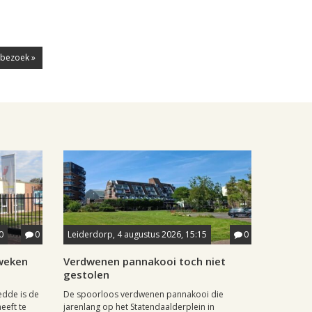
k bezoek »
0
0
Leiderdorp, 4 augustus 2026, 15:15
0
weken
Verdwenen pannakooi toch niet
gestolen
dde is de
De spoorloos verdwenen pannakooi die
eeft te
jarenlang op het Statendaalderplein in