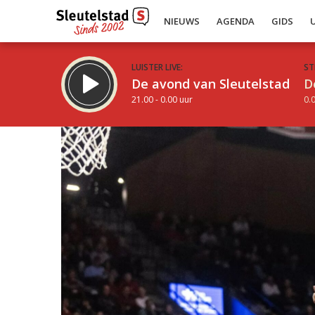
NIEUWS
AGENDA
GIDS
LUISTER LIVE:
ST
De avond van Sleutelstad
D
21.00 - 0.00 uur
0.0
Inklappen