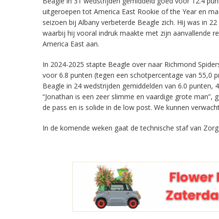
Beagle in 31 wedstrijden gemiddeld goed voor 12.4 punte
uitgeroepen tot America East Rookie of the Year en maa
seizoen bij Albany verbeterde Beagle zich. Hij was in 2
waarbij hij vooral indruk maakte met zijn aanvallende r
America East aan.
In 2024-2025 stapte Beagle over naar Richmond Spiders
voor 6.8 punten (tegen een schotpercentage van 55,0 pr
Beagle in 24 wedstrijden gemiddelden van 6.0 punten, 4.
“Jonathan is een zeer slimme en vaardige grote man”, 
de pass en is solide in de low post. We kunnen verwachte
In de komende weken gaat de technische staf van Zorg e