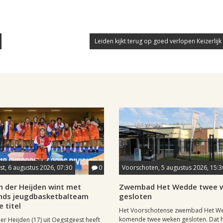
Leiden kijkt terug op goed verlopen Keizerlij
t, 6 augustus 2026, 07:30
0
Voorschoten, 5 augustus 2026, 15:3
n der Heijden wint met
Zwembad Het Wedde twee 
nds jeugdbasketbalteam
gesloten
 titel
Het Voorschotense zwembad Het We
komende twee weken gesloten. Dat h
er Heijden (17) uit Oegstgeest heeft