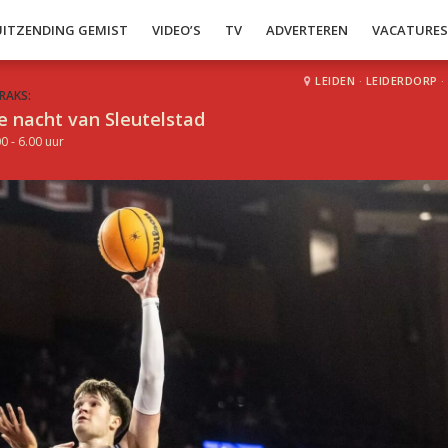
UITZENDING GEMIST
VIDEO’S
TV
ADVERTEREN
VACATURE
LEIDEN
·
LEIDERDORP
·
RAKS:
e nacht van Sleutelstad
0 - 6.00 uur