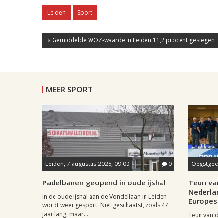
Leiden
Sport
« Gemiddelde WOZ-waarde in Leiden 11,2 procent gestegen
MEER SPORT
Leiden, 7 augustus 2026, 09:00
0
Oegstgees
Padelbanen geopend in oude ijshal
Teun va
Nederla
In de oude ijshal aan de Vondellaan in Leiden
Europese
wordt weer gesport. Niet geschaatst, zoals 47
jaar lang, maar...
Teun van d