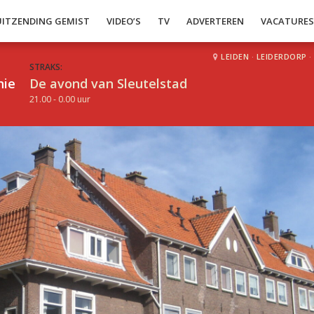
UITZENDING GEMIST
VIDEO’S
TV
ADVERTEREN
VACATURE
LEIDEN
·
LEIDERDORP
·
STRAKS:
hie
De avond van Sleutelstad
21.00 - 0.00 uur