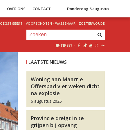
S
OVER ONS
CONTACT
Donderdag 6 augustus
OEGSTGEEST
·
VOORSCHOTEN
·
WASSENAAR
·
ZOETERWOUDE
TIPS?!
·
Je luistert nu naar
uur 1 van 0
LAATSTE NIEUWS
«
Vorig uur
Volgend uur
»
Woning aan Maartje
Offerspad vier weken dicht
na explosie
6 augustus 2026
Provincie dreigt in te
grijpen bij opvang