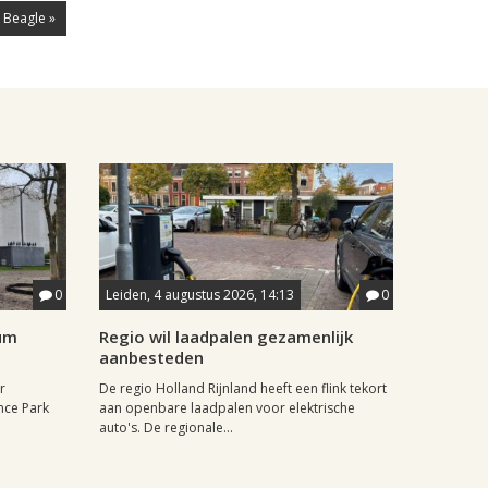
 Beagle »
0
Leiden, 4 augustus 2026, 14:13
0
rum
Regio wil laadpalen gezamenlijk
aanbesteden
r
De regio Holland Rijnland heeft een flink tekort
nce Park
aan openbare laadpalen voor elektrische
auto's. De regionale...