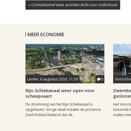
« Corbulotunnel twee avonden dicht voor onderhoud
MEER ECONOMIE
Leiden, 6 augustus 2026, 11:29
0
Voorschot
Rijn-Schiekanaal weer open voor
Zwemba
scheepvaart
geslote
De stremming van het Rijn-Schiekanaal is
Het Voors
opgeheven. Vorige week maakte de provincie
komende tw
Zuid-Holland bekend dat de...
maken met.