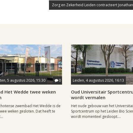
Zorg en Zekerheid Leiden contracteert Jonathan
en, 5 augustus 2026, 15:30
0
Leiden, 4 augustus 2026, 16:13
d Het Wedde twee weken
Oud Universitair Sportcent
n
wordt vermalen
chotense zwembad Het Wedde is de
Het oude gebouw van het Universitai
ee weken gesloten. Dat heeft te
Sportcentrum op het Leiden Bio Scie
..
wordt momenteel gesloopt....