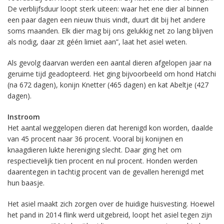
De verblijfsduur loopt sterk uiteen: waar het ene dier al binnen
een paar dagen een nieuw thuis vindt, duurt dit bij het andere
soms maanden. Elk dier mag bij ons gelukkig net zo lang blijven
als nodig, daar zit géén limiet aan”, laat het asiel weten.
Als gevolg daarvan werden een aantal dieren afgelopen jaar na
geruime tijd geadopteerd. Het ging bijvoorbeeld om hond Hatchi
(na 672 dagen), konijn Knetter (465 dagen) en kat Abeltje (427
dagen).
Instroom
Het aantal weggelopen dieren dat herenigd kon worden, daalde
van 45 procent naar 36 procent. Vooral bij konijnen en
knaagdieren lukte hereniging slecht. Daar ging het om
respectievelijk tien procent en nul procent. Honden werden
daarentegen in tachtig procent van de gevallen herenigd met
hun baasje.
Het asiel maakt zich zorgen over de huidige huisvesting. Hoewel
het pand in 2014 flink werd uitgebreid, loopt het asiel tegen zijn