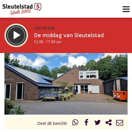
LUISTER LIVE:
De middag van Sleutelstad
12.00 - 17.00 uur
STRAKS:
Sleutelstad 30
17.00 - 19.00 uur
uur 1 van 0
Vorig uur
Volgend uur
Inklappen
Deel dit bericht!