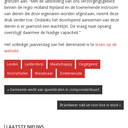
grenzen aan. “Met de uitbreiding van ons verzorgingsgebied
binnen de regio Holland Rijnland en de toenemende instroom
van dieren die door eigenaren worden afgestaan, neemt deze
druk verder toe. Ondanks het doorlopend aannemen van deze
dieren is er jaarrond een wachtlijst. De vraag naar opvang
overstijgt daarmee de huidige capaciteit.”
Het volledige jaarverslag van het dierenasiel is te
lezen op de
website.
Leiden
Leiderdorp
Maatschappij
Oegstgeest
Voorschoten
Wassenaar
Zoeterwoude
« Gemeente werkt aan speelstraten in componistenbuurt
Brandweer rukt uit voor koe in sloot »
LAATSTE NIEUWS